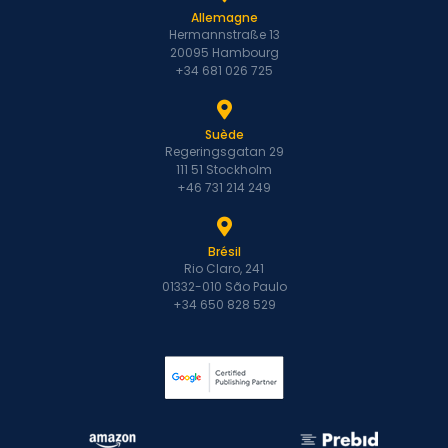
Allemagne
Hermannstraße 13
20095 Hambourg
+34 681 026 725
Suède
Regeringsgatan 29
111 51 Stockholm
+46 731 214 249
Brésil
Rio Claro, 241
01332-010 São Paulo
+34 650 828 529