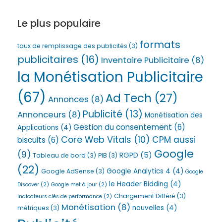
Le plus populaire
formats
taux de remplissage des publicités
(3)
publicitaires
(16)
Inventaire Publicitaire
(8)
la Monétisation Publicitaire
(67)
Ad Tech
(27)
Annonces
(8)
Publicité
(13)
Annonceurs
(8)
Monétisation des
Gestion du consentement
(6)
Applications
(4)
Core Web Vitals
(10)
CPM aussi
biscuits
(6)
Google
(9)
RGPD
(5)
Tableau de bord
(3)
PIB
(3)
(22)
Google Analytics 4
(4)
Google AdSense
(3)
Google
le Header Bidding
(4)
Discover
(2)
Google met à jour
(2)
Chargement Différé
(3)
Indicateurs clés de performance
(2)
Monétisation
(8)
nouvelles
(4)
métriques
(3)