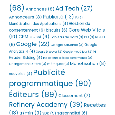
(68)
Ad Tech
(27)
Annonces
(8)
Publicité
(13)
Annonceurs
(8)
IA
(2)
Gestion du
Monétisation des Applications
(4)
Core Web Vitals
consentement
(6)
biscuits
(6)
(10)
CPM aussi
(9)
RGPD
Tableau de bord
(3)
PIB
(3)
Google
(22)
(5)
Google
Google AdSense
(3)
Analytics 4
(4)
le
Google Discover
(2)
Google met à jour
(2)
Header Bidding
(4)
Indicateurs clés de performance
(2)
Monétisation
(8)
Chargement Différé
(3)
métriques
(3)
Publicité
nouvelles
(4)
programmatique
(90)
Éditeurs
(89)
Classement
(7)
Refinery Academy
(39)
Recettes
(13)
tr/min
(9)
saisonnalité
(6)
SDK
(5)