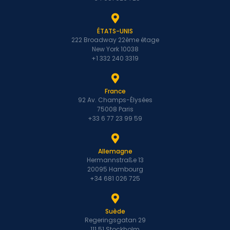
ÉTATS-UNIS
222 Broadway 22ème étage
New York 10038
+1 332 240 3319
France
92 Av. Champs-Élysées
75008 Paris
+33 6 77 23 99 59
Allemagne
Hermannstraße 13
20095 Hambourg
+34 681 026 725
Suède
Regeringsgatan 29
111 51 Stockholm