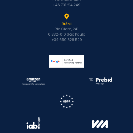
+46 731 214 249
Brésil
Rio Claro, 241
01332-010 São Paulo
+34 650 828 529