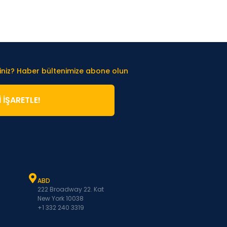
iniz? Haber bültenimize abone olun
̇ İŞARETLE!
ABD
222 Broadway 22. Kat
New York 10038
+1 332 240 3319