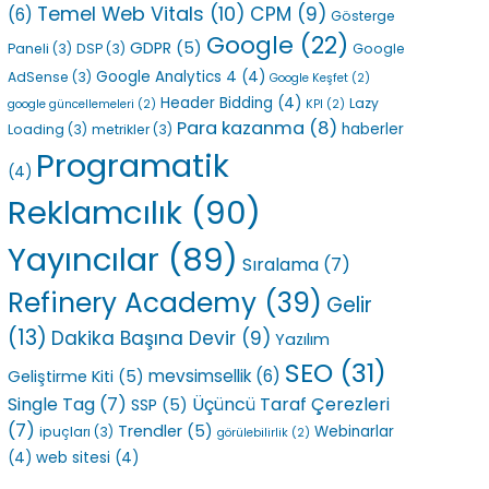
Temel Web Vitals
(10)
CPM
(9)
(6)
Gösterge
Google
(22)
GDPR
(5)
Paneli
(3)
DSP
(3)
Google
Google Analytics 4
(4)
AdSense
(3)
Google Keşfet
(2)
Header Bidding
(4)
Lazy
google güncellemeleri
(2)
KPI
(2)
Para kazanma
(8)
haberler
Loading
(3)
metrikler
(3)
Programatik
(4)
Reklamcılık
(90)
Yayıncılar
(89)
Sıralama
(7)
Refinery Academy
(39)
Gelir
(13)
Dakika Başına Devir
(9)
Yazılım
SEO
(31)
mevsimsellik
(6)
Geliştirme Kiti
(5)
Single Tag
(7)
Üçüncü Taraf Çerezleri
SSP
(5)
(7)
Trendler
(5)
Webinarlar
ipuçları
(3)
görülebilirlik
(2)
(4)
web sitesi
(4)