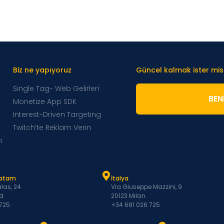
Biz ne yapıyoruz
Güncel kalmak ister mis
Single Tag- Web Gelirleri
BENI
Monetize App SDK
Interest-Driven Targeting
Twitch’te Reklam Verin
m
Latam
İtalya
las, 24
Via Giuseppe Mazzini, 9
d
20123 Milan
 725
+34 681 026 725