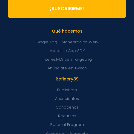
¡SUSCRIBIRME!
Qué hacemos
Single Tag - Monetización Web
Monetize App SDK
Interest-Driven Targeting
Anúnciate en Twitch
Refinery89
Publishers
Anunciantes
Conócenos
Recursos
Referral Program
Canal del Informante