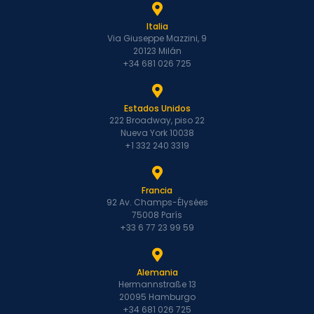
Italia
Via Giuseppe Mazzini, 9
20123 Milán
+34 681 026 725
Estados Unidos
222 Broadway, piso 22
Nueva York 10038
+1 332 240 3319
Francia
92 Av. Champs-Élysées
75008 París
+33 6 77 23 99 59
Alemania
Hermannstraße 13
20095 Hamburgo
+34 681 026 725