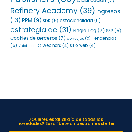
Clasificación
(7)
Refinery Academy
(39)
Ingresos
(13)
RPM
(9)
estacionalidad
(6)
SDK
(5)
estrategia de
(31)
Single Tag
(7)
SSP
(5)
Cookies de terceros
(7)
Tendencias
consejos
(3)
(5)
Webinars
(4)
sitio web
(4)
visibilidad,
(2)
¿Quieres estar al día de todas las
novedades? Suscríbete a nuestra newsletter