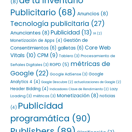
de tu Inventario
(8)
Publicitario
(68)
Anuncios
(8)
Tecnología publicitaria
(27)
Publicidad
(13)
Anunciantes
(8)
IA
(2)
Gestión de
Monetización de Apps
(4)
Core Web
Consentimientos
(6)
galletas
(6)
Vitals
(10)
CPM
(9)
Tablero
(3)
Procesamiento de
métricas de
RGPD
(5)
Señales Digitales
(3)
Google
(22)
Google
Google AdSense
(3)
Analytics 4
(4)
Google Descubre
(2)
actualizaciones de Google
(2)
Header Bidding
(4)
Lazy
Indicadores Clave de Rendimiento
(2)
Monetización
(8)
noticias
Loading
(3)
métricas
(3)
Publicidad
(4)
programática
(90)
Publishers
(89)