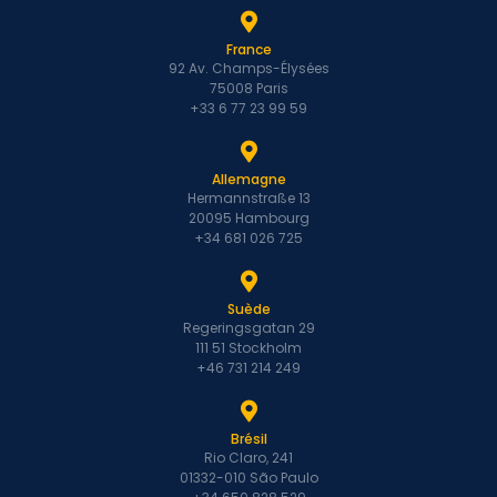
France
92 Av. Champs-Élysées
75008 Paris
+33 6 77 23 99 59
Allemagne
Hermannstraße 13
20095 Hambourg
+34 681 026 725
Suède
Regeringsgatan 29
111 51 Stockholm
+46 731 214 249
Brésil
Rio Claro, 241
01332-010 São Paulo