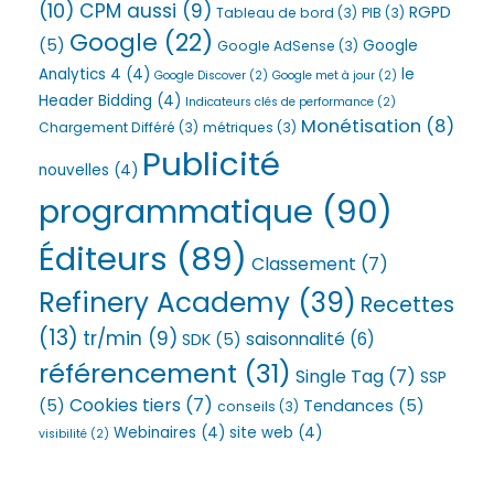
(10)
CPM aussi
(9)
RGPD
Tableau de bord
(3)
PIB
(3)
Google
(22)
(5)
Google
Google AdSense
(3)
Analytics 4
(4)
le
Google Discover
(2)
Google met à jour
(2)
Header Bidding
(4)
Indicateurs clés de performance
(2)
Monétisation
(8)
Chargement Différé
(3)
métriques
(3)
Publicité
nouvelles
(4)
programmatique
(90)
Éditeurs
(89)
Classement
(7)
Refinery Academy
(39)
Recettes
(13)
tr/min
(9)
saisonnalité
(6)
SDK
(5)
référencement
(31)
Single Tag
(7)
SSP
Cookies tiers
(7)
(5)
Tendances
(5)
conseils
(3)
Webinaires
(4)
site web
(4)
visibilité
(2)