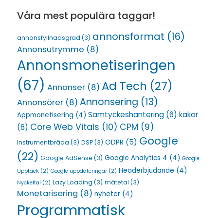
Våra mest populära taggar!
annonsformat
(16)
annonsfyllnadsgrad
(3)
Annonsutrymme
(8)
Annonsmonetiseringen
(67)
Ad Tech
(27)
Annonser
(8)
Annonsering
(13)
Annonsörer
(8)
Samtyckeshantering
(6)
kakor
Appmonetisering
(4)
Core Web Vitals
(10)
CPM
(9)
(6)
Google
GDPR
(5)
Instrumentbräda
(3)
DSP
(3)
(22)
Google Analytics 4
(4)
Google AdSense
(3)
Google
Headerbjudande
(4)
Upptäck
(2)
Google uppdateringar
(2)
Lazy Loading
(3)
mätetal
(3)
Nyckeltal
(2)
Monetarisering
(8)
nyheter
(4)
Programmatisk