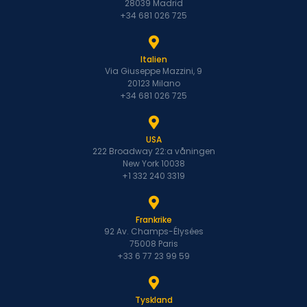
28039 Madrid
+34 681 026 725
Italien
Via Giuseppe Mazzini, 9
20123 Milano
+34 681 026 725
USA
222 Broadway 22:a våningen
New York 10038
+1 332 240 3319
Frankrike
92 Av. Champs-Élysées
75008 Paris
+33 6 77 23 99 59
Tyskland