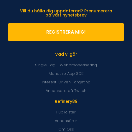
Vill du hålla dig uppdaterad? Prenumerera
på vårt nyhetsbrev
REGISTRERA MIG!
Vad vi gör
Single Tag - Webbmonetisering
Monetize App SDK
Interest-Driven Targeting
Annonsera på Twitch
Refinery89
Publicister
Annonsörer
Om Oss