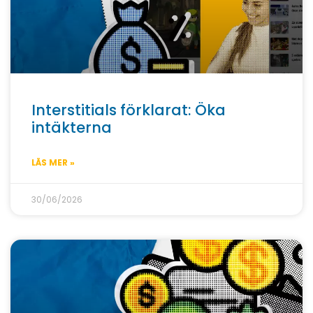
Interstitials förklarat: Öka
intäkterna
LÄS MER »
30/06/2026