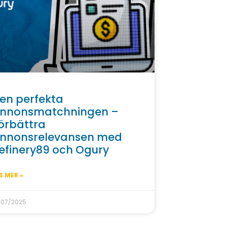
en perfekta
nnonsmatchningen –
örbättra
nnonsrelevansen med
efinery89 och Ogury
S MER »
/07/2025