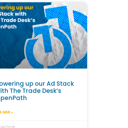
owering up our Ad Stack
ith The Trade Desk’s
penPath
S MER »
/06/2025