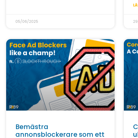
LÄ
05/06/2025
29
Bemästra
C
annonsblockerare som ett
u