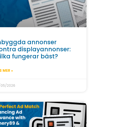
nbyggda annonser
ontra displayannonser:
ilka fungerar bäst?
S MER »
/05/2026