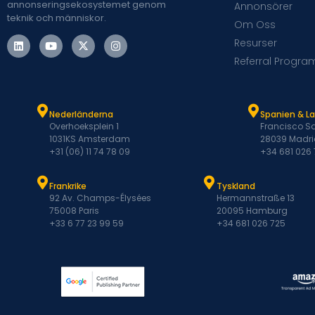
annonseringsekosystemet genom
Annonsörer
teknik och människor.
Om Oss
Resurser
Referral Progra
Nederländerna
Spanien & L
Overhoeksplein 1
Francisco Sa
1031KS Amsterdam
28039 Madri
+31 (06) 11 74 78 09
+34 681 026
Frankrike
Tyskland
92 Av. Champs-Élysées
Hermannstraße 13
75008 Paris
20095 Hamburg
+33 6 77 23 99 59
+34 681 026 725