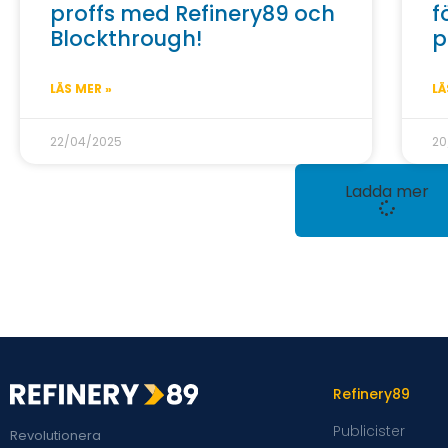
proffs med Refinery89 och
f
Blockthrough!
p
LÄS MER »
LÄ
22/04/2025
20
Ladda mer
Refinery89
Publicister
Revolutionera