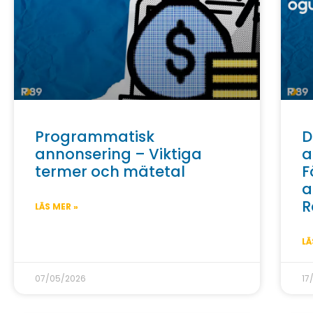
Programmatisk
D
annonsering – Viktiga
a
termer och mätetal
F
a
R
LÄS MER »
LÄ
07/05/2026
17