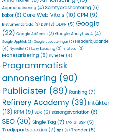
Annonsörer
(8)
Samtyckeshantering
(6)
Appmonetisering
(4)
Core Web Vitals
(10)
CPM
(9)
kakor
(6)
Google
GDPR
(5)
Instrumentbräda
(3)
DSP
(3)
(22)
Google Analytics 4
(4)
Google AdSense
(3)
Headerbjudande
Google Upptäck
(2)
Google uppdateringar
(2)
(4)
Lazy Loading
(3)
mätetal
(3)
Nyckeltal
(2)
Monetarisering
(8)
nyheter
(4)
Programmatisk
annonsering
(90)
Publicister
(89)
Ranking
(7)
Refinery Academy
(39)
Intäkter
(13)
RPM
(9)
säsongsvariation
(6)
SDK
(5)
SEO
(30)
Single Tag
(7)
SSP
(5)
SPO
(2)
Tredjepartscookies
(7)
Trender
(5)
tips
(3)