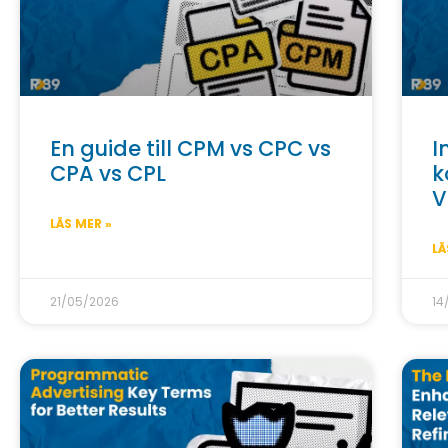
En guide till CPM vs CPC vs
I
CPA vs CPL
k
V
LÄS MER »
LÄ
21/05/2026
14