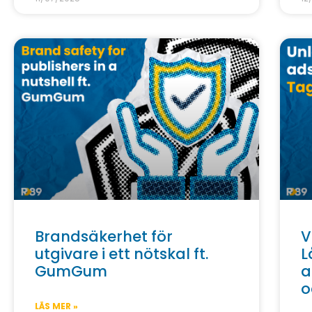
Brandsäkerhet för
V
utgivare i ett nötskal ft.
L
GumGum
a
o
LÄS MER »