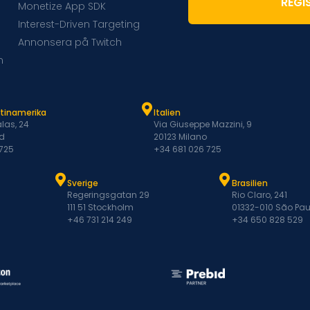
REGI
Monetize App SDK
Interest-Driven Targeting
Annonsera på Twitch
m
atinamerika
Italien
las, 24
Via Giuseppe Mazzini, 9
d
20123 Milano
 725
+34 681 026 725
Sverige
Brasilien
Regeringsgatan 29
Rio Claro, 241
111 51 Stockholm
01332-010 São Pau
+46 731 214 249
+34 650 828 529