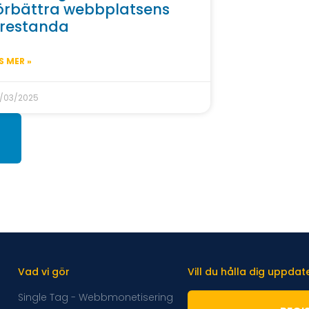
örbättra webbplatsens
restanda
S MER »
/03/2025
Vad vi gör
Vill du hålla dig uppda
Single Tag - Webbmonetisering