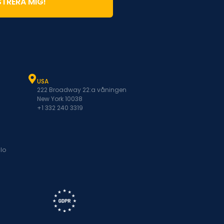
STRERA MIG!
USA
222 Broadway 22:a våningen
New York 10038
+1 332 240 3319
lo