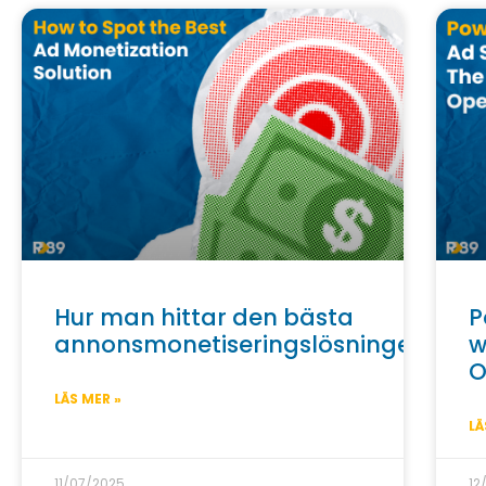
Hur man hittar den bästa
P
annonsmonetiseringslösningen
w
O
LÄS MER »
LÄ
11/07/2025
12