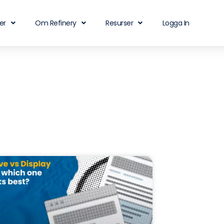
er
Om Refinery
Resurser
Logga In