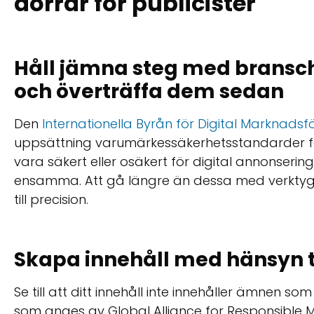
dörrar för publicister
Håll jämna steg med bransc
och överträffa dem sedan
Den
Internationella Byrån för Digital Marknadsfö
uppsättning varumärkessäkerhetsstandarder för
vara säkert eller osäkert för digital annonserin
ensamma. Att gå längre än dessa med verktyg 
till precision.
Skapa innehåll med hänsyn t
Se till att ditt innehåll inte innehåller ämnen s
som anges av Global Alliance for Responsible 