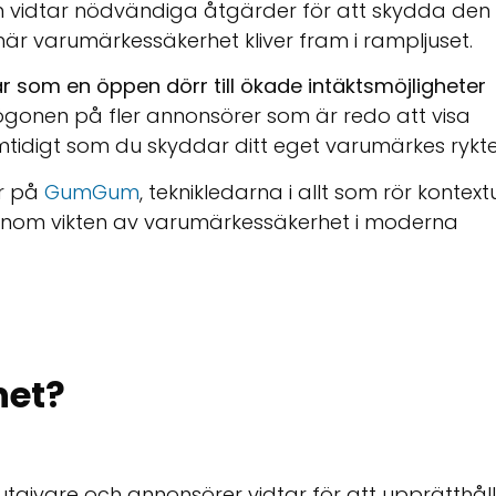
 vidtar nödvändiga åtgärder för att skydda den
är varumärkessäkerhet kliver fram i rampljuset.
 som en öppen dörr till ökade intäktsmöjligheter
 ögonen på fler annonsörer som är redo att visa
tidigt som du skyddar ditt eget varumärkes rykte
r på
GumGum
, teknikledarna i allt som rör kontextu
 genom vikten av varumärkessäkerhet i moderna
het?
tgivare och annonsörer vidtar för att upprätthål