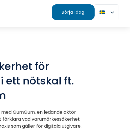
Börja idag
erhet för
i ett nötskal ft.
m
n med GumGum, en ledande aktör
tt förklara vad varumärkessäkerhet
axis som gäller för digitala utgivare.