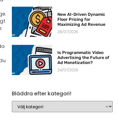
ge.
New AI-Driven Dynamic
Floor Pricing for
igt
Maximizing Ad Revenue
s
28/07/2026
da
Is Programmatic Video
Advertising the Future of
 du
Ad Monetization?
24/07/2026
Bläddra efter kategori!