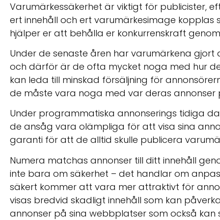
Varumärkessäkerhet är viktigt för publicister, e
ert innehåll och ert varumärkesimage koppla
hjälper er att behålla er konkurrenskraft genom
Under de senaste åren har varumärkena gjort all
och därför är de ofta mycket noga med hur d
kan leda till minskad försäljning för annonsörer
de måste vara noga med var deras annonser 
Under programmatiska annonserings tidiga d
de ansåg vara olämpliga för att visa sina an
garanti för att de alltid skulle publicera varumä
Numera matchas annonser till ditt innehåll geno
inte bara om säkerhet – det handlar om anpassn
säkert kommer att vara mer attraktivt för annon
visas bredvid skadligt innehåll som kan påverka 
annonser på sina webbplatser som också kan 