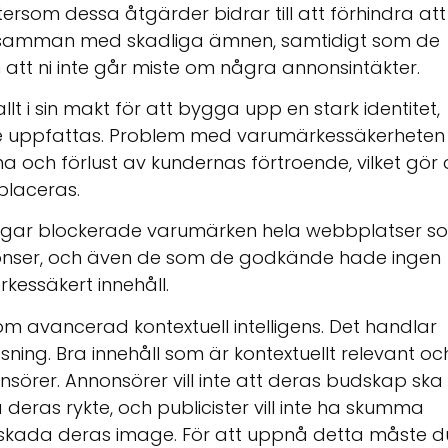
ftersom dessa åtgärder bidrar till att förhindra att
s samman med skadliga ämnen, samtidigt som de
 att ni inte går miste om några annonsintäkter.
t i sin makt för att bygga upp en stark identitet,
e uppfattas. Problem med varumärkessäkerheten
na och förlust av kundernas förtroende, vilket gör 
placeras.
agar blockerade varumärken hela webbplatser s
nonser, och även de som de godkände hade ingen
rkessäkert innehåll.
m avancerad kontextuell intelligens. Det handlar
ing. Bra innehåll som är kontextuellt relevant oc
sörer. Annonsörer vill inte att deras budskap ska
deras rykte, och publicister vill inte ha skumma
skada deras image. För att uppnå detta måste d