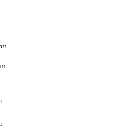
att
om
h
u