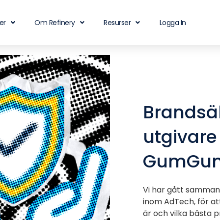
er
Om Refinery
Resurser
Logga In
Brandsäk
utgivare 
GumGu
Vi har gått samma
inom AdTech, för a
är och vilka bästa pr