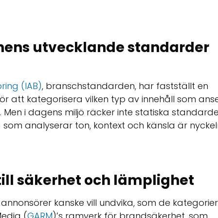
hens utvecklande standarder
ring (IAB)
, branschstandarden, har fastställt en
 att kategorisera vilken typ av innehåll som ans
g. Men i dagens miljö räcker inte statiska standard
som analyserar ton, kontext och känsla är nyckel
ill säkerhet och lämplighet
om annonsörer kanske vill undvika, som de kategorier
Media (
GARM
)’s ramverk för brandsäkerhet, som