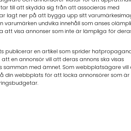
ar till att skydda sig från att associeras med
 har lagt ner på att bygga upp sitt varumärkesima
n varumärken undvika innehåll som anses olämpl
ka att visa annonser som inte är lämpliga för dera
ats publicerar en artikel som sprider hatpropagan
t att en annonsör vill att deras annons ska visas
pplas samman med ämnet. Som webbplatsägare vill
l på din webbplats för att locka annonsörer som är
ringsbudgetar.