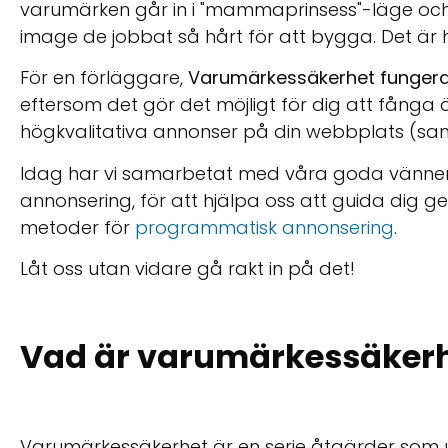
varumärken går in i "mammaprinsess"-läge och
image de jobbat så hårt för att bygga. Det är h
För en förläggare,
Varumärkessäkerhet fungerar
eftersom det gör det möjligt för dig att fånga
högkvalitativa annonser på din webbplats (sam
Idag har vi samarbetat med våra goda vänne
annonsering, för att hjälpa oss att guida dig
metoder för
programmatisk annonsering
.
Låt oss utan vidare gå rakt in på det!
Vad är varumärkessäker
Varumärkessäkerhet är en serie åtgärder som u