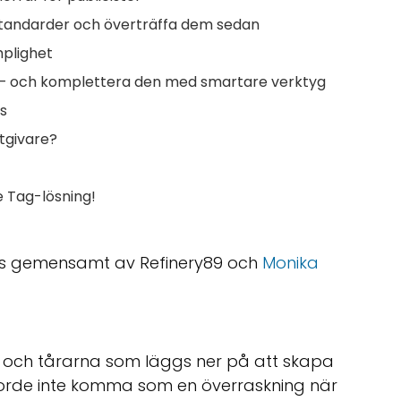
tandarder och överträffa dem sedan
mplighet
 – och komplettera den med smartare verktyg
s
tgivare?
e Tag-lösning!
evs gemensamt av Refinery89 och
Monika
en och tårarna som läggs ner på att skapa
 borde inte komma som en överraskning när