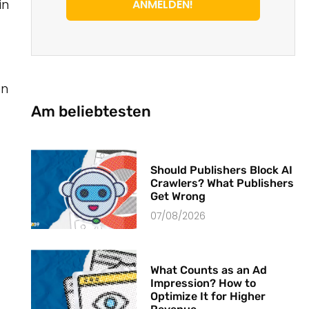
in
ANMELDEN!
en
Am beliebtesten
Should Publishers Block AI
Crawlers? What Publishers
Get Wrong
07/08/2026
What Counts as an Ad
Impression? How to
Optimize It for Higher