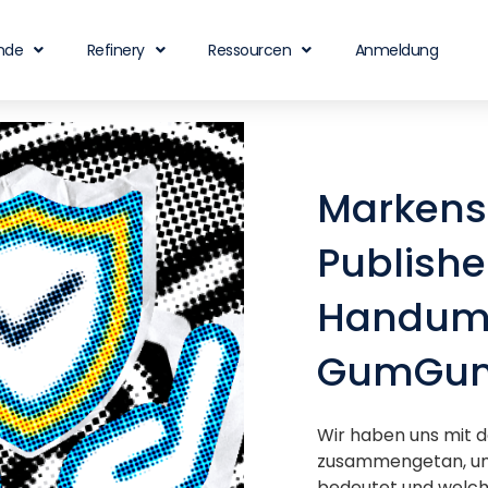
nde
Refinery
Ressourcen
Anmeldung
Markensi
Publishe
Handumd
GumGu
Wir haben uns mit
zusammengetan, um 
bedeutet und welche