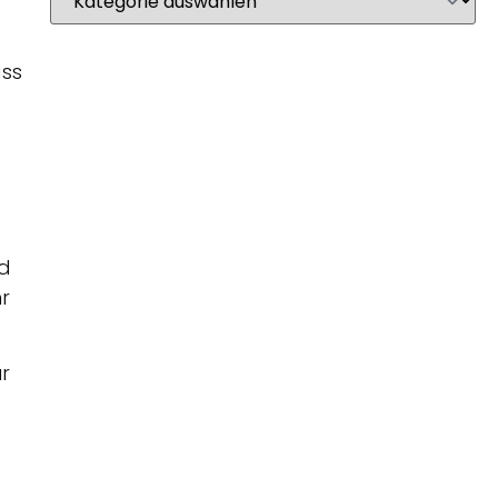
ass
nd
r
r