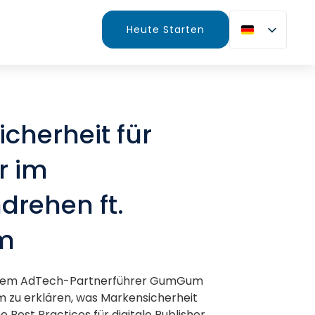
Heute Starten
cherheit für
r im
rehen ft.
m
 dem AdTech-Partnerführer GumGum
zu erklären, was Markensicherheit
 Best Practices für digitale Publisher