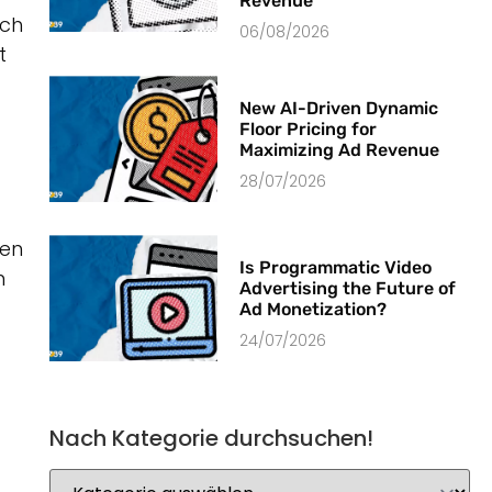
Revenue
ich
06/08/2026
t
New AI-Driven Dynamic
Floor Pricing for
Maximizing Ad Revenue
28/07/2026
nen
Is Programmatic Video
n
Advertising the Future of
Ad Monetization?
24/07/2026
Nach Kategorie durchsuchen!