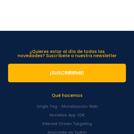
¿Quieres estar al día de todas las
novedades? Suscríbete a nuestra newsletter
¡SUSCRIBIRME!
Qué hacemos
Single Tag - Monetización Web
Monetize App SDK
Interest-Driven Targeting
Anúnciate en Twitch