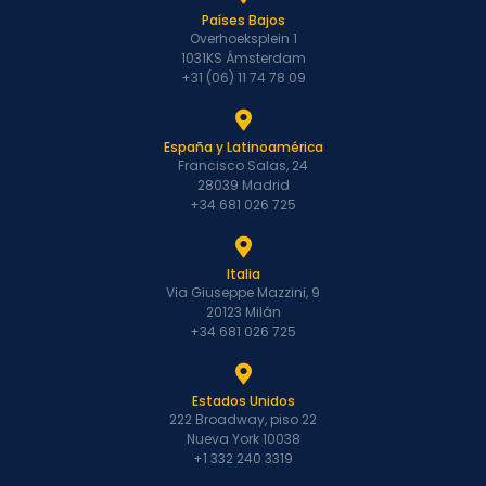
Países Bajos
Overhoeksplein 1
1031KS Ámsterdam
+31 (06) 11 74 78 09
España y Latinoamérica
Francisco Salas, 24
28039 Madrid
+34 681 026 725
Italia
Via Giuseppe Mazzini, 9
20123 Milán
+34 681 026 725
Estados Unidos
222 Broadway, piso 22
Nueva York 10038
+1 332 240 3319