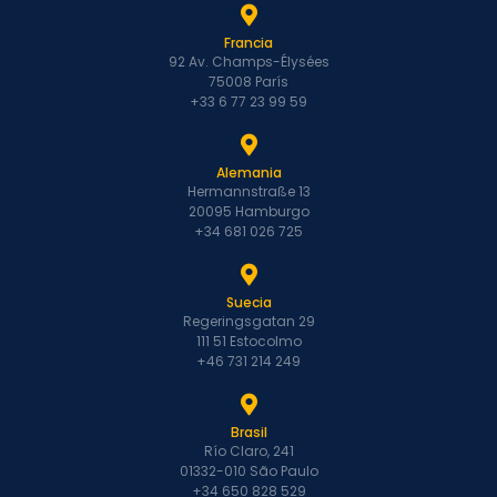
Francia
92 Av. Champs-Élysées
75008 París
+33 6 77 23 99 59
Alemania
Hermannstraße 13
20095 Hamburgo
+34 681 026 725
Suecia
Regeringsgatan 29
111 51 Estocolmo
+46 731 214 249
Brasil
Río Claro, 241
01332-010 São Paulo
+34 650 828 529