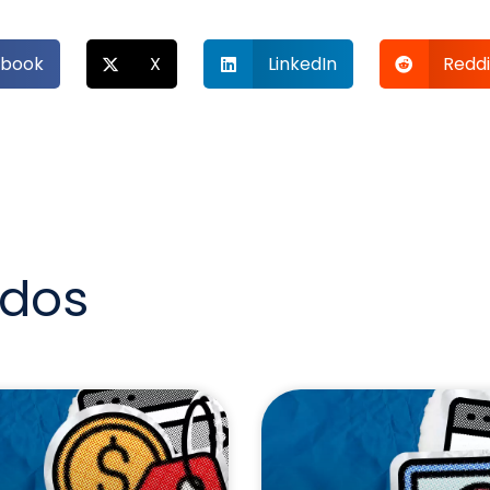
book
X
LinkedIn
Reddi
ados