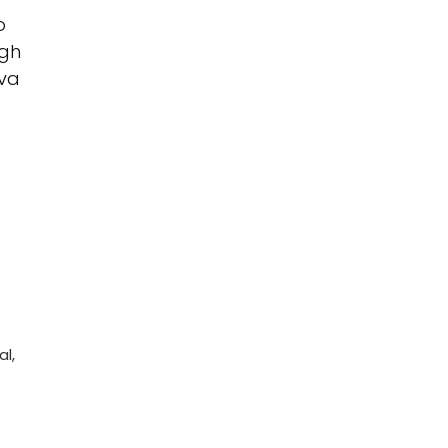
o
ugh
iva
al,