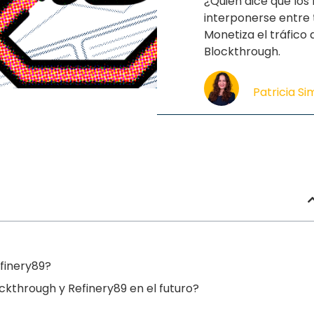
¿Quién dice que los
interponerse entre t
Monetiza el tráfico
Blockthrough.
Patricia S
finery89?
ckthrough y Refinery89 en el futuro?