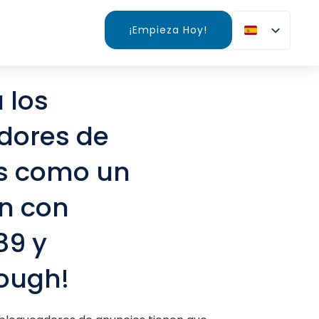
¡Empieza Hoy!
 los
dores de
s como un
n con
89 y
ough!