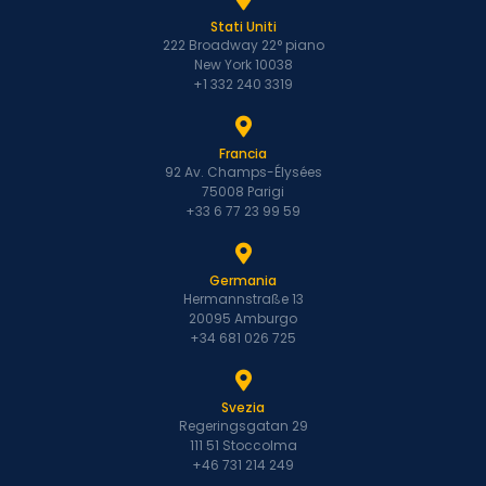
Stati Uniti
222 Broadway 22° piano
New York 10038
+1 332 240 3319
Francia
92 Av. Champs-Élysées
75008 Parigi
+33 6 77 23 99 59
Germania
Hermannstraße 13
20095 Amburgo
+34 681 026 725
Svezia
Regeringsgatan 29
111 51 Stoccolma
+46 731 214 249