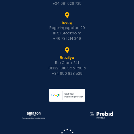
+34 681 026 725
İsveç
Regeringsgatan 29
111 51 Stockholm
+46 731 214 249
Brezilya
Rio Claro, 241
01332-010 São Paulo
+34 650 828 529