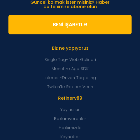
Güncel kalmak ister misiniz? Haber
bültenimize abone olun
BENİ İŞARETLE!
Biz ne yapıyoruz
Single Tag- Web Gelirleri
Monetize App SDK
Interest-Driven Targeting
Twitch’te Reklam Verin
Refinery89
Yayıncılar
Reklamverenler
Hakkımızda
Kaynaklar