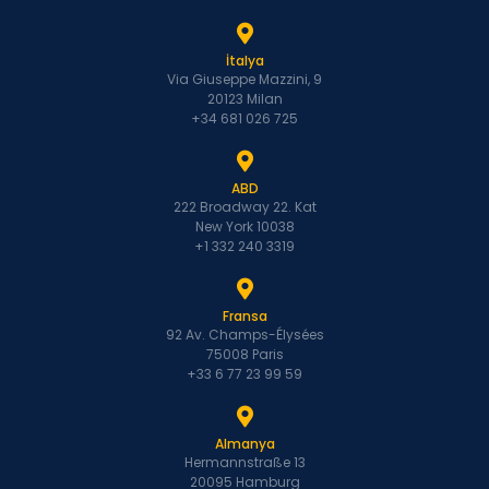
İtalya
Via Giuseppe Mazzini, 9
20123 Milan
+34 681 026 725
ABD
222 Broadway 22. Kat
New York 10038
+1 332 240 3319
Fransa
92 Av. Champs-Élysées
75008 Paris
+33 6 77 23 99 59
Almanya
Hermannstraße 13
20095 Hamburg