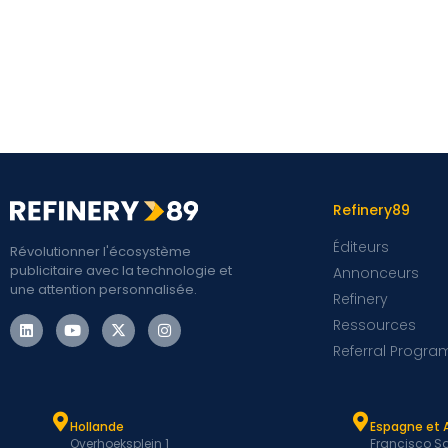
Refinery89
Éditeurs
Révolutionner l'écosystème
publicitaire avec la technologie et
Annonceurs
une attention personnalisée.
Refinery
Ressources
Referral Progra
Hollande
Espagne et 
Overhoeksplein 1
Francisco Sa