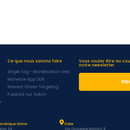
Ce que nous savons faire
Vous voulez être au co
notre newsletter
Single Tag - Monétisation web
Monetize App SDK
INS
Interest-Driven Targeting
Publicité sur Twitch
m
Amérique latine
Italie
las, 24
Via Giuseppe Mazzini, 9