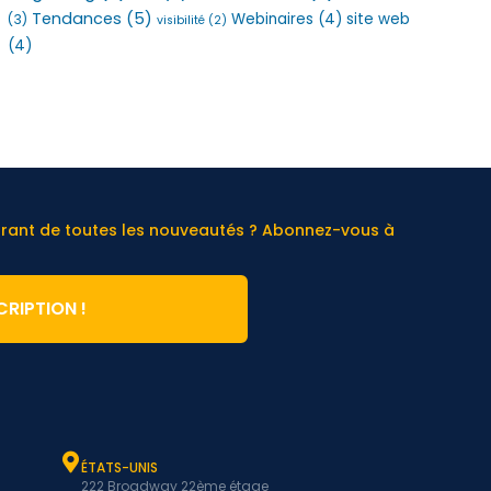
Tendances
(5)
Webinaires
(4)
site web
(3)
visibilité
(2)
(4)
urant de toutes les nouveautés ? Abonnez-vous à
CRIPTION !
ÉTATS-UNIS
222 Broadway 22ème étage