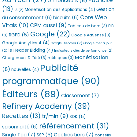
Publicité
Annonceurs
(8)
(13)
Gestion
Monétisation des Applications
(4)
IA
(2)
Core Web
du consentement
(6)
biscuits
(6)
Vitals
(10)
CPM aussi
(9)
Tableau de bord
(3)
PIB
Google
(22)
RGPD
(5)
(3)
Google AdSense
(3)
Google Analytics 4
(4)
Google Discover
(2)
Google met à jour
le Header Bidding
(4)
(2)
Indicateurs clés de performance
(2)
Monétisation
Chargement Différé
(3)
métriques
(3)
Publicité
(8)
nouvelles
(4)
programmatique
(90)
Éditeurs
(89)
Classement
(7)
Refinery Academy
(39)
Recettes
(13)
tr/min
(9)
SDK
(5)
référencement
(31)
saisonnalité
(6)
Single Tag
(7)
Cookies tiers
(7)
SSP
(5)
conseils