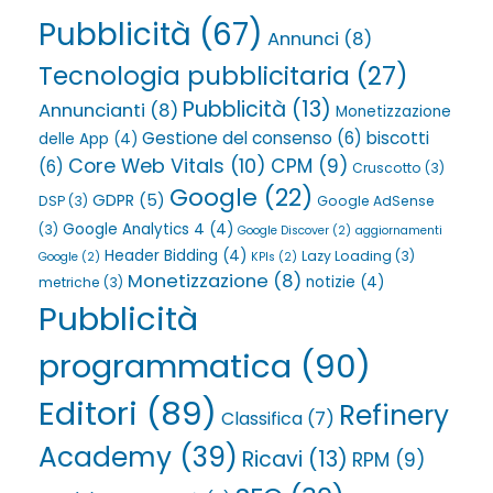
Pubblicità
(67)
Annunci
(8)
Tecnologia pubblicitaria
(27)
Pubblicità
(13)
Annuncianti
(8)
Monetizzazione
Gestione del consenso
(6)
biscotti
delle App
(4)
Core Web Vitals
(10)
CPM
(9)
(6)
Cruscotto
(3)
Google
(22)
GDPR
(5)
DSP
(3)
Google AdSense
Google Analytics 4
(4)
(3)
Google Discover
(2)
aggiornamenti
Header Bidding
(4)
Lazy Loading
(3)
Google
(2)
KPIs
(2)
Monetizzazione
(8)
notizie
(4)
metriche
(3)
Pubblicità
programmatica
(90)
Editori
(89)
Refinery
Classifica
(7)
Academy
(39)
Ricavi
(13)
RPM
(9)