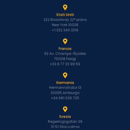
Stati Uniti
222 Broadway 22° piano
New York 10038
+1 332 240 3319
Francia
92 Av. Champs-Élysées
75008 Parigi
+33 6 77 23 99 59
Germania
Hermannstraße 13
20095 Amburgo
+34 681 026 725
Svezia
Regeringsgatan 29
111 51 Stoccolma