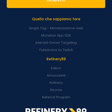
ISCRIVITI!
Quello che sappiamo fare
Single Tag - Monetizzazione web
Monetize App SDK
Interest-Driven Targeting
Pubblicizza su Twitch
Refinery89
Editori
Annuncianti
Refinery
Risorse
Referral Program