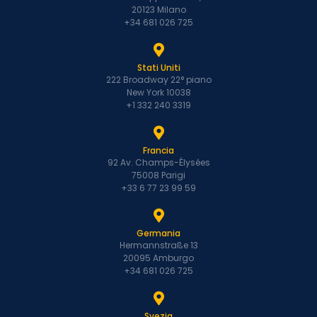
20123 Milano
+34 681 026 725
Stati Uniti
222 Broadway 22° piano
New York 10038
+1 332 240 3319
Francia
92 Av. Champs-Élysées
75008 Parigi
+33 6 77 23 99 59
Germania
Hermannstraße 13
20095 Amburgo
+34 681 026 725
Svezia