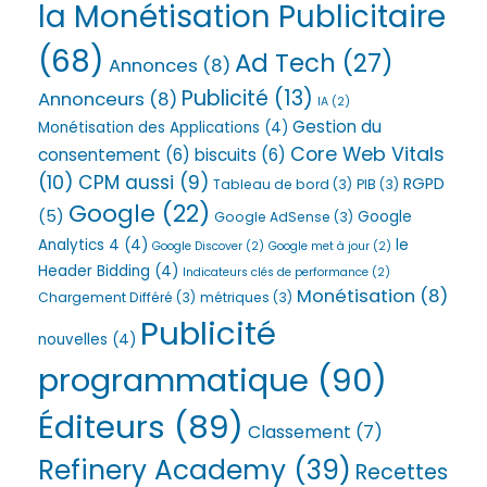
la Monétisation Publicitaire
(68)
Ad Tech
(27)
Annonces
(8)
Publicité
(13)
Annonceurs
(8)
IA
(2)
Gestion du
Monétisation des Applications
(4)
Core Web Vitals
consentement
(6)
biscuits
(6)
(10)
CPM aussi
(9)
RGPD
Tableau de bord
(3)
PIB
(3)
Google
(22)
(5)
Google
Google AdSense
(3)
Analytics 4
(4)
le
Google Discover
(2)
Google met à jour
(2)
Header Bidding
(4)
Indicateurs clés de performance
(2)
Monétisation
(8)
Chargement Différé
(3)
métriques
(3)
Publicité
nouvelles
(4)
programmatique
(90)
Éditeurs
(89)
Classement
(7)
Refinery Academy
(39)
Recettes