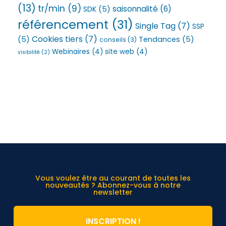
(13)
tr/min
(9)
saisonnalité
(6)
SDK
(5)
référencement
(31)
Single Tag
(7)
SSP
Cookies tiers
(7)
(5)
Tendances
(5)
conseils
(3)
Webinaires
(4)
site web
(4)
visibilité
(2)
Vous voulez être au courant de toutes les
nouveautés ? Abonnez-vous à notre
newsletter
INSCRIPTION !