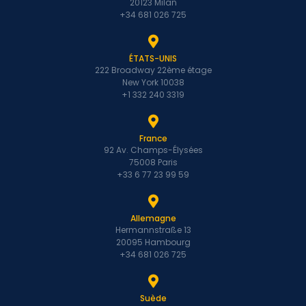
20123 Milan
+34 681 026 725
ÉTATS-UNIS
222 Broadway 22ème étage
New York 10038
+1 332 240 3319
France
92 Av. Champs-Élysées
75008 Paris
+33 6 77 23 99 59
Allemagne
Hermannstraße 13
20095 Hambourg
+34 681 026 725
Suède