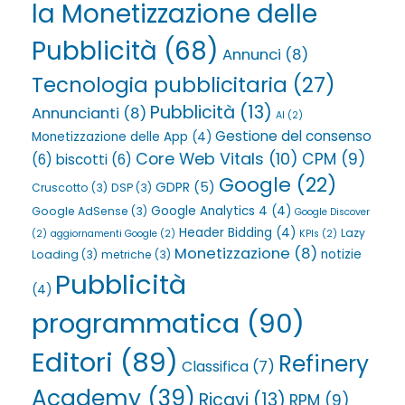
la Monetizzazione delle
Pubblicità
(68)
Annunci
(8)
Tecnologia pubblicitaria
(27)
Pubblicità
(13)
Annuncianti
(8)
AI
(2)
Gestione del consenso
Monetizzazione delle App
(4)
Core Web Vitals
(10)
CPM
(9)
(6)
biscotti
(6)
Google
(22)
GDPR
(5)
Cruscotto
(3)
DSP
(3)
Google Analytics 4
(4)
Google AdSense
(3)
Google Discover
Header Bidding
(4)
Lazy
(2)
aggiornamenti Google
(2)
KPIs
(2)
Monetizzazione
(8)
notizie
Loading
(3)
metriche
(3)
Pubblicità
(4)
programmatica
(90)
Editori
(89)
Refinery
Classifica
(7)
Academy
(39)
Ricavi
(13)
RPM
(9)