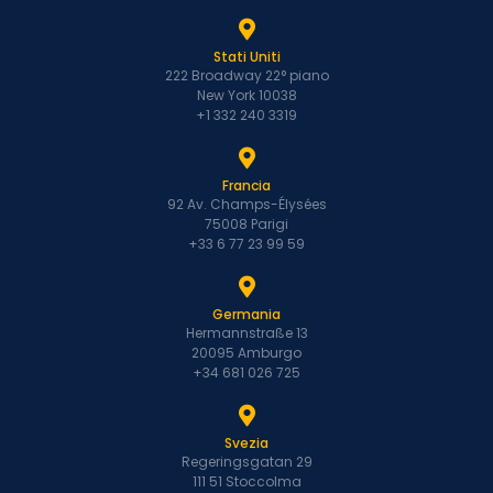
Stati Uniti
222 Broadway 22° piano
New York 10038
+1 332 240 3319
Francia
92 Av. Champs-Élysées
75008 Parigi
+33 6 77 23 99 59
Germania
Hermannstraße 13
20095 Amburgo
+34 681 026 725
Svezia
Regeringsgatan 29
111 51 Stoccolma