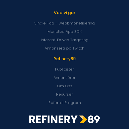
Vad vi gör
Single Tag - Webbmonetisering
Monetize App SDK
Interest-Driven Targeting
Annonsera på Twitch
Refinery89
Publicister
Annonsörer
Om Oss
Resurser
Referral Program