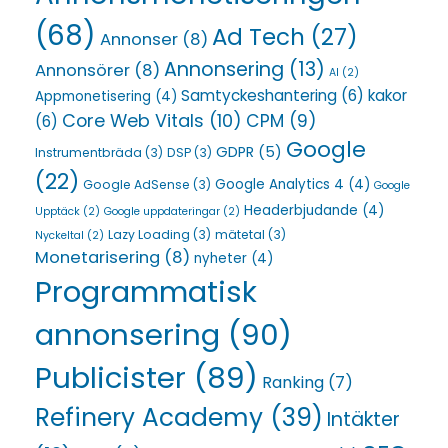
(68)
Ad Tech
(27)
Annonser
(8)
Annonsering
(13)
Annonsörer
(8)
AI
(2)
Samtyckeshantering
(6)
kakor
Appmonetisering
(4)
Core Web Vitals
(10)
CPM
(9)
(6)
Google
GDPR
(5)
Instrumentbräda
(3)
DSP
(3)
(22)
Google Analytics 4
(4)
Google AdSense
(3)
Google
Headerbjudande
(4)
Upptäck
(2)
Google uppdateringar
(2)
Lazy Loading
(3)
mätetal
(3)
Nyckeltal
(2)
Monetarisering
(8)
nyheter
(4)
Programmatisk
annonsering
(90)
Publicister
(89)
Ranking
(7)
Refinery Academy
(39)
Intäkter