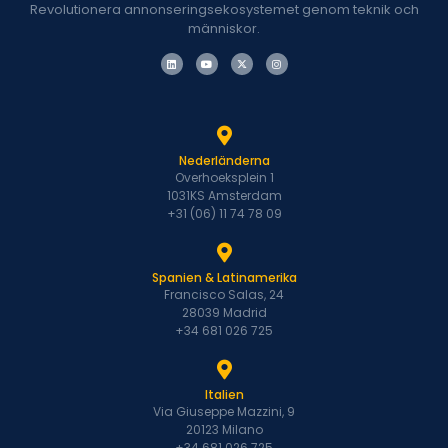
Revolutionera annonseringsekosystemet genom teknik och
människor.
Nederländerna
Overhoeksplein 1
1031KS Amsterdam
+31 (06) 11 74 78 09
Spanien & Latinamerika
Francisco Salas, 24
28039 Madrid
+34 681 026 725
Italien
Via Giuseppe Mazzini, 9
20123 Milano
+34 681 026 725