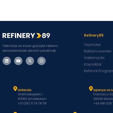
Refinery89
Yayıncılar
Teknoloji ve insan gücüyle reklam
ekosisteminde devrim yaratmak.
Reklamverenler
Hakkımızda
Kaynaklar
Referral Progra
Hollanda
İspanya ve 
Overhoeksplein 1
Francisco Sa
1031KS Amsterdam
28039 Madri
+31 (06) 11 74 78 09
+34 681 026