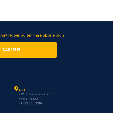
iniz? Haber bültenimize abone olun
̇ İŞARETLE!
ABD
222 Broadway 22. Kat
New York 10038
+1 332 240 3319