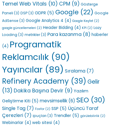
Temel Web Vitals
(10)
CPM
(9)
Gösterge
Google
(22)
GDPR
(5)
Paneli
(3)
DSP
(3)
Google
Google Analytics 4
(4)
AdSense
(3)
Google Keşfet
(2)
Header Bidding
(4)
Lazy
google güncellemeleri
(2)
KPI
(2)
Para kazanma
(8)
haberler
Loading
(3)
metrikler
(3)
Programatik
(4)
Reklamcılık
(90)
Yayıncılar
(89)
Sıralama
(7)
Refinery Academy
(39)
Gelir
(13)
Dakika Başına Devir
(9)
Yazılım
SEO
(30)
mevsimsellik
(6)
Geliştirme Kiti
(5)
Single Tag
(7)
Üçüncü Taraf
SSP
(5)
Fosfor
(2)
Çerezleri
(7)
Trendler
(5)
ipuçları
(3)
görülebilirlik
(2)
Webinarlar
(4)
web sitesi
(4)