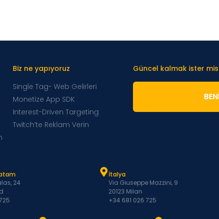
Biz ne yapıyoruz
Güncel kalmak ister mis
Single Tag- Web Gelirleri
BENI
Monetize App SDK
Interest-Driven Targeting
Twitch’te Reklam Verin
m
Latam
İtalya
las, 24
Via Giuseppe Mazzini, 9
d
20123 Milan
 725
+34 681 026 725