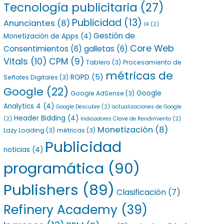
Tecnología publicitaria
(27)
Publicidad
(13)
Anunciantes
(8)
IA
(2)
Gestión de
Monetización de Apps
(4)
Core Web
Consentimientos
(6)
galletas
(6)
Vitals
(10)
CPM
(9)
Tablero
(3)
Procesamiento de
métricas de
RGPD
(5)
Señales Digitales
(3)
Google
(22)
Google
Google AdSense
(3)
Analytics 4
(4)
Google Descubre
(2)
actualizaciones de Google
Header Bidding
(4)
(2)
Indicadores Clave de Rendimiento
(2)
Monetización
(8)
Lazy Loading
(3)
métricas
(3)
Publicidad
noticias
(4)
programática
(90)
Publishers
(89)
Clasificación
(7)
Refinery Academy
(39)