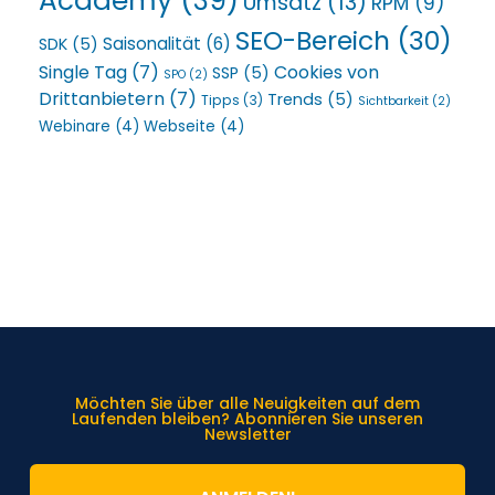
Academy
(39)
Umsatz
(13)
RPM
(9)
SEO-Bereich
(30)
Saisonalität
(6)
SDK
(5)
Single Tag
(7)
Cookies von
SSP
(5)
SPO
(2)
Drittanbietern
(7)
Trends
(5)
Tipps
(3)
Sichtbarkeit
(2)
Webinare
(4)
Webseite
(4)
Möchten Sie über alle Neuigkeiten auf dem
Laufenden bleiben? Abonnieren Sie unseren
Newsletter