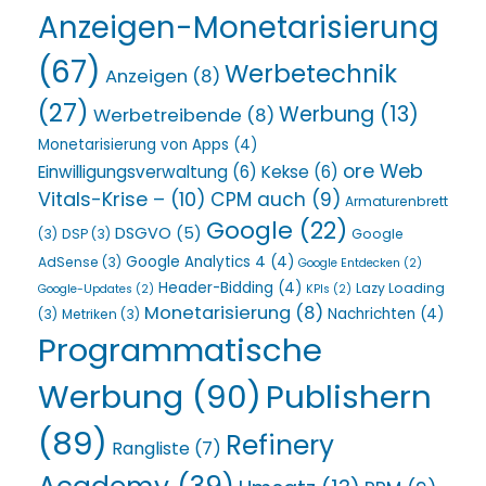
Anzeigen-Monetarisierung
(67)
Werbetechnik
Anzeigen
(8)
(27)
Werbung
(13)
Werbetreibende
(8)
Monetarisierung von Apps
(4)
ore Web
Einwilligungsverwaltung
(6)
Kekse
(6)
Vitals-Krise –
(10)
CPM auch
(9)
Armaturenbrett
Google
(22)
DSGVO
(5)
(3)
DSP
(3)
Google
Google Analytics 4
(4)
AdSense
(3)
Google Entdecken
(2)
Header-Bidding
(4)
Lazy Loading
Google-Updates
(2)
KPIs
(2)
Monetarisierung
(8)
Nachrichten
(4)
(3)
Metriken
(3)
Programmatische
Werbung
(90)
Publishern
(89)
Refinery
Rangliste
(7)