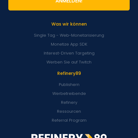
ANMELDEN!
Was wir können
Single Tag - Web-Monetarisierung
Monetize App SDK
Interest-Driven Targeting
Werben Sie auf Twitch
Refinery89
Publishern
Werbetreibende
Refinery
Ressourcen
Referral Program