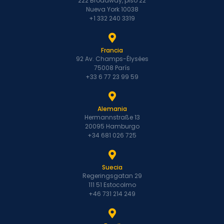
222 Broadway, piso 22
Nueva York 10038
+1 332 240 3319
Francia
92 Av. Champs-Élysées
75008 París
+33 6 77 23 99 59
Alemania
Hermannstraße 13
20095 Hamburgo
+34 681 026 725
Suecia
Regeringsgatan 29
111 51 Estocolmo
+46 731 214 249