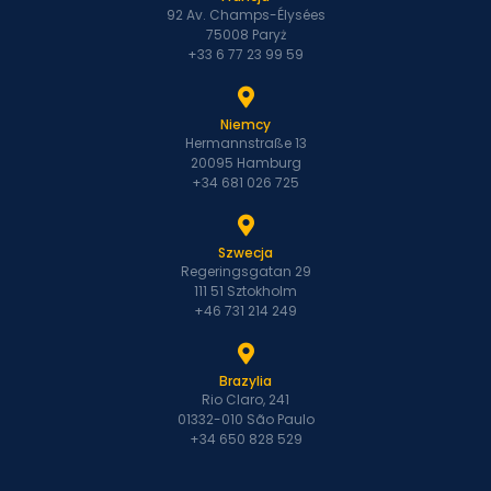
92 Av. Champs-Élysées
75008 Paryż
+33 6 77 23 99 59
Niemcy
Hermannstraße 13
20095 Hamburg
+34 681 026 725
Szwecja
Regeringsgatan 29
111 51 Sztokholm
+46 731 214 249
Brazylia
Rio Claro, 241
01332-010 São Paulo
+34 650 828 529