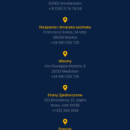
1031KS Amsterdam
+31 (06) 11 74 78 09
Hiszpania i Ameryka Łacińska
Francisco Salas, 24 lata
28039 Madryt
+34 681 026 725
Włochy
Via Giuseppe Mazzini, 9
20123 Mediolan
+34 681 026 725
Stany Zjednoczone
222 Broadway 22. piętro
Nowy Jork 10038
+1 332 240 3319
Francja