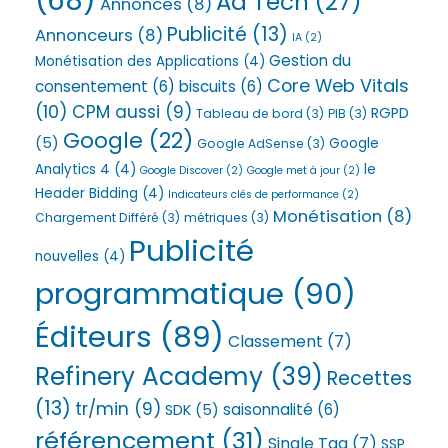
(68)
Ad Tech
(27)
Annonces
(8)
Publicité
(13)
Annonceurs
(8)
IA
(2)
Gestion du
Monétisation des Applications
(4)
Core Web Vitals
consentement
(6)
biscuits
(6)
(10)
CPM aussi
(9)
RGPD
Tableau de bord
(3)
PIB
(3)
Google
(22)
(5)
Google
Google AdSense
(3)
Analytics 4
(4)
le
Google Discover
(2)
Google met à jour
(2)
Header Bidding
(4)
Indicateurs clés de performance
(2)
Monétisation
(8)
Chargement Différé
(3)
métriques
(3)
Publicité
nouvelles
(4)
programmatique
(90)
Éditeurs
(89)
Classement
(7)
Refinery Academy
(39)
Recettes
(13)
tr/min
(9)
saisonnalité
(6)
SDK
(5)
référencement
(31)
Single Tag
(7)
SSP