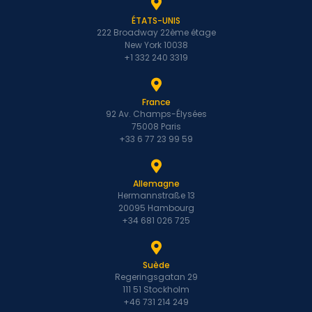
ÉTATS-UNIS
222 Broadway 22ème étage
New York 10038
+1 332 240 3319
France
92 Av. Champs-Élysées
75008 Paris
+33 6 77 23 99 59
Allemagne
Hermannstraße 13
20095 Hambourg
+34 681 026 725
Suède
Regeringsgatan 29
111 51 Stockholm
+46 731 214 249