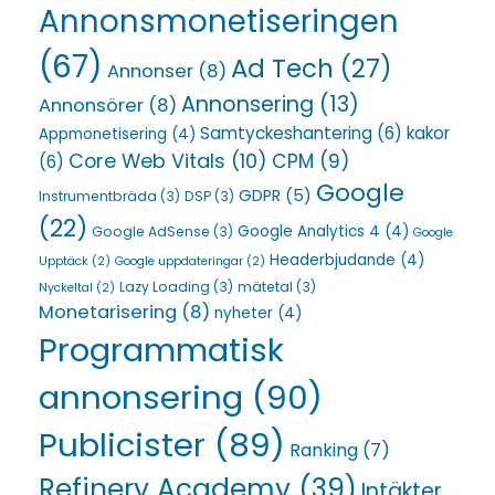
Annonsmonetiseringen
(67)
Ad Tech
(27)
Annonser
(8)
Annonsering
(13)
Annonsörer
(8)
Samtyckeshantering
(6)
kakor
Appmonetisering
(4)
Core Web Vitals
(10)
CPM
(9)
(6)
Google
GDPR
(5)
Instrumentbräda
(3)
DSP
(3)
(22)
Google Analytics 4
(4)
Google AdSense
(3)
Google
Headerbjudande
(4)
Upptäck
(2)
Google uppdateringar
(2)
Lazy Loading
(3)
mätetal
(3)
Nyckeltal
(2)
Monetarisering
(8)
nyheter
(4)
Programmatisk
annonsering
(90)
Publicister
(89)
Ranking
(7)
Refinery Academy
(39)
Intäkter