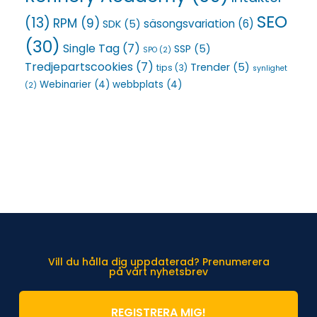
SEO
(13)
RPM
(9)
säsongsvariation
(6)
SDK
(5)
(30)
Single Tag
(7)
SSP
(5)
SPO
(2)
Tredjepartscookies
(7)
Trender
(5)
tips
(3)
synlighet
Webinarier
(4)
webbplats
(4)
(2)
Vill du hålla dig uppdaterad? Prenumerera
på vårt nyhetsbrev
REGISTRERA MIG!