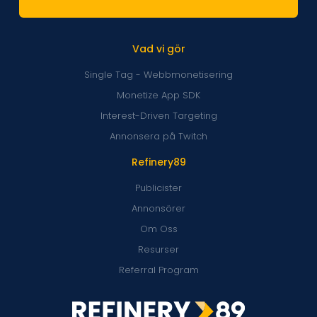
Vad vi gör
Single Tag - Webbmonetisering
Monetize App SDK
Interest-Driven Targeting
Annonsera på Twitch
Refinery89
Publicister
Annonsörer
Om Oss
Resurser
Referral Program