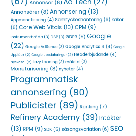
(67)
Ad Tech
(27)
Annonser
(8)
Annonsering
(13)
Annonsörer
(8)
Samtyckeshantering
(6)
kakor
Appmonetisering
(4)
Core Web Vitals
(10)
CPM
(9)
(6)
Google
GDPR
(5)
Instrumentbräda
(3)
DSP
(3)
(22)
Google Analytics 4
(4)
Google AdSense
(3)
Google
Headerbjudande
(4)
Upptäck
(2)
Google uppdateringar
(2)
Lazy Loading
(3)
mätetal
(3)
Nyckeltal
(2)
Monetarisering
(8)
nyheter
(4)
Programmatisk
annonsering
(90)
Publicister
(89)
Ranking
(7)
Refinery Academy
(39)
Intäkter
SEO
(13)
RPM
(9)
säsongsvariation
(6)
SDK
(5)