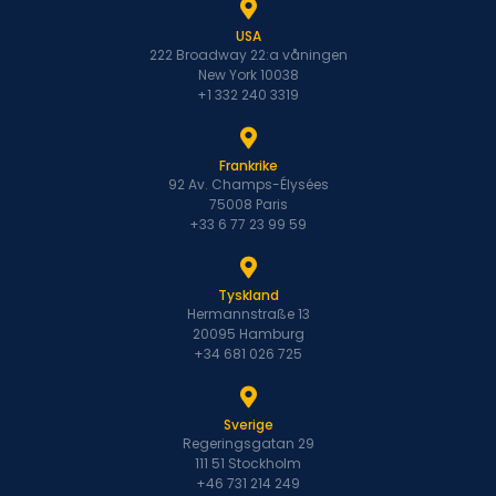
USA
222 Broadway 22:a våningen
New York 10038
+1 332 240 3319
Frankrike
92 Av. Champs-Élysées
75008 Paris
+33 6 77 23 99 59
Tyskland
Hermannstraße 13
20095 Hamburg
+34 681 026 725
Sverige
Regeringsgatan 29
111 51 Stockholm
+46 731 214 249