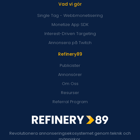
Vad vi gör
Single Tag - Webbmonetisering
Monetize App SDK
Interest-Driven Targeting
Annonsera på Twitch
Refinery89
Publicister
Annonsörer
Om Oss
Resurser
Referral Program
Revolutionera annonseringsekosystemet genom teknik och
människor.