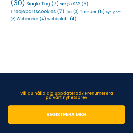
(30)
Single Tag
(7)
SSP
(5)
SPO
(2)
Tredjepartscookies
(7)
Trender
(5)
tips
(3)
synlighet
Webinarier
(4)
webbplats
(4)
(2)
Vill du hålla dig uppdaterad? Prenumerera
på vårt nyhetsbrev
REGISTRERA MIG!