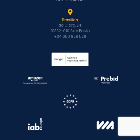
Brasilien
Rio Claro, 241
01332-010 São Paulo
+34 650 828 529