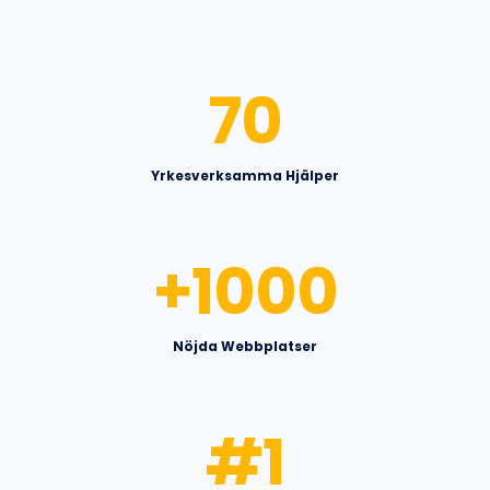
70
Yrkesverksamma Hjälper
+
1000
Nöjda Webbplatser
#
1