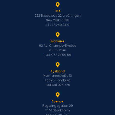
USA
222 Broadway 22:a våningen
New York 10038
+1 332 240 3319
Frankrike
92 Av. Champs-Élysées
75008 Paris
+33 6 77 23 99 59
Tyskland
Hermannstraße 13
20095 Hamburg
+34 681 026 725
Sverige
Regeringsgatan 29
111 51 Stockholm
+46 731 214 249