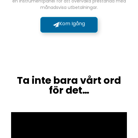
en instrumentpanel för att övervaka prestanda med
månadsvisa utbetalningar.
Kom Igång
Ta inte bara vårt ord
för det…