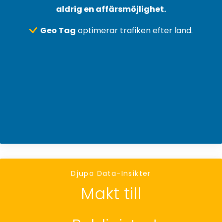
aldrig en affärsmöjlighet.
Geo Tag
optimerar trafiken efter land.
Djupa Data-Insikter
Makt till