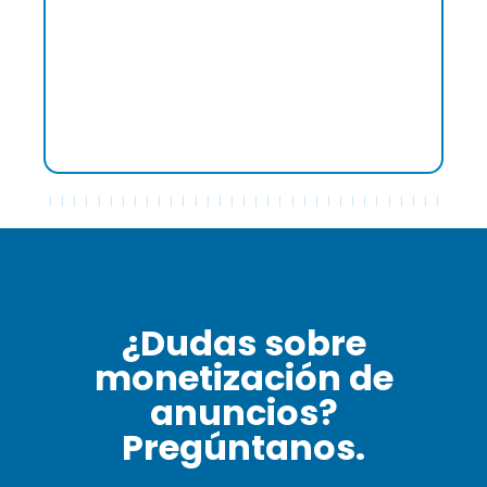
general fue muy satisfactoria, principalmente
debido al excelente apoyo de Francesco
Molea, los resultados económicos alcanzados y
la facilidad de comunicación que hizo que cada
aspecto de la colaboración fuera más simple y
directo."
¿Dudas sobre
monetización de
anuncios?
Pregúntanos.