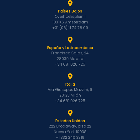
Países Bajos
Overhoeksplein 1
1031KS Ámsterdam
+31 (06) 11 74 78 09
España y Latinoamérica
Francisco Salas, 24
28039 Madrid
+34 681 026 725
Italia
Via Giuseppe Mazzini, 9
20123 Milán
+34 681 026 725
Estados Unidos
222 Broadway, piso 22
Nueva York 10038
+1 332 240 3319