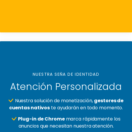
NUESTRA SEÑA DE IDENTIDAD
Atención Personalizada
Nuestra solución de monetización,
gestores de
cuentas nativos
te ayudarán en todo momento.
Plug-in de Chrome
marca rápidamente los
anuncios que necesitan nuestra atención.