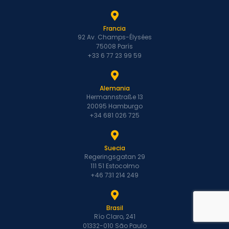
Francia
92 Av. Champs-Élysées
75008 París
+33 6 77 23 99 59
Alemania
Hermannstraße 13
20095 Hamburgo
+34 681 026 725
Suecia
Regeringsgatan 29
111 51 Estocolmo
+46 731 214 249
Brasil
Río Claro, 241
01332-010 São Paulo