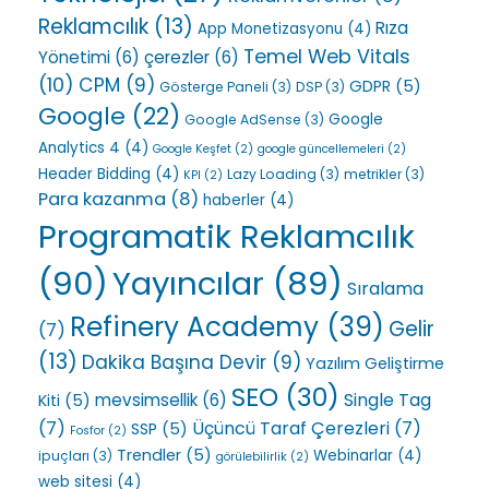
Reklamcılık
(13)
Rıza
App Monetizasyonu
(4)
Temel Web Vitals
Yönetimi
(6)
çerezler
(6)
(10)
CPM
(9)
GDPR
(5)
Gösterge Paneli
(3)
DSP
(3)
Google
(22)
Google
Google AdSense
(3)
Analytics 4
(4)
Google Keşfet
(2)
google güncellemeleri
(2)
Header Bidding
(4)
Lazy Loading
(3)
metrikler
(3)
KPI
(2)
Para kazanma
(8)
haberler
(4)
Programatik Reklamcılık
(90)
Yayıncılar
(89)
Sıralama
Refinery Academy
(39)
Gelir
(7)
(13)
Dakika Başına Devir
(9)
Yazılım Geliştirme
SEO
(30)
Single Tag
mevsimsellik
(6)
Kiti
(5)
(7)
Üçüncü Taraf Çerezleri
(7)
SSP
(5)
Fosfor
(2)
Trendler
(5)
Webinarlar
(4)
ipuçları
(3)
görülebilirlik
(2)
web sitesi
(4)