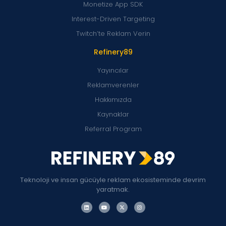
Monetize App SDK
Interest-Driven Targeting
Twitch’te Reklam Verin
Refinery89
Yayıncılar
Reklamverenler
Hakkımızda
Kaynaklar
Referral Program
Teknoloji ve insan gücüyle reklam ekosisteminde devrim
yaratmak.