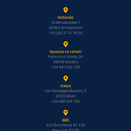
Hollanda
Overhoeksplein 1
1031KS Amsterdam
+31 (06) 11 74 78 09
İspanya ve Latam
Francisco Salas, 24
28039 Madrid
+34 681 026 725
İtalya
Via Giuseppe Mazzini, 9
20123 Milan
+34 681 026 725
ABD
222 Broadway 22. Kat
New York 10038