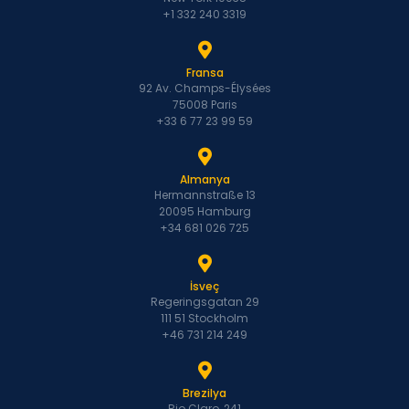
+1 332 240 3319
Fransa
92 Av. Champs-Élysées
75008 Paris
+33 6 77 23 99 59
Almanya
Hermannstraße 13
20095 Hamburg
+34 681 026 725
İsveç
Regeringsgatan 29
111 51 Stockholm
+46 731 214 249
Brezilya
Rio Claro, 241