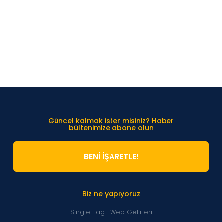
Güncel kalmak ister misiniz? Haber
bültenimize abone olun
BENİ İŞARETLE!
Biz ne yapıyoruz
Single Tag- Web Gelirleri