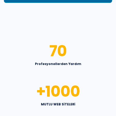
70
Profesyonellerden Yardım
+
1000
MUTLU WEB SİTELERİ