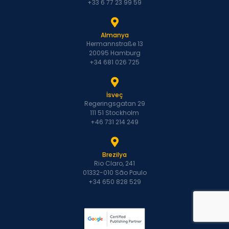
+33 6 77 23 99 59
Almanya
Hermannstraße 13
20095 Hamburg
+34 681 026 725
İsveç
Regeringsgatan 29
111 51 Stockholm
+46 731 214 249
Brezilya
Rio Claro, 241
01332-010 São Paulo
+34 650 828 529