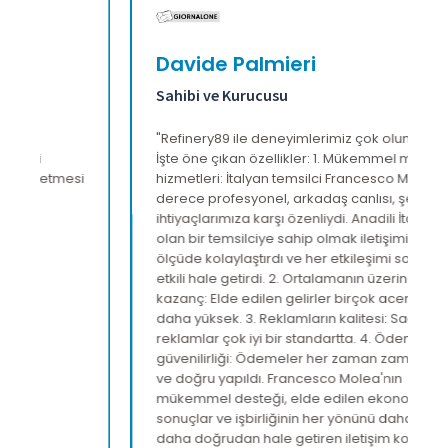
Davide Palmieri
Sahibi ve Kurucusu
"Refinery89 ile deneyimlerimiz çok olumluydu.
İşte öne çıkan özellikler: 1. Mükemmel müşteri
hizmetleri: İtalyan temsilci Francesco Molea, son
derece profesyonel, arkadaş canlısı, şeffaf ve
ihtiyaçlarımıza karşı özenliydi. Anadili İtalyanca
olan bir temsilciye sahip olmak iletişimi büyük
ölçüde kolaylaştırdı ve her etkileşimi sorunsuz ve
etkili hale getirdi. 2. Ortalamanın üzerinde
kazanç: Elde edilen gelirler birçok acenteden
daha yüksek. 3. Reklamların kalitesi: Sağlanan
reklamlar çok iyi bir standartta. 4. Ödemelerin
güvenilirliği: Ödemeler her zaman zamanında
ve doğru yapıldı. Francesco Molea'nın
mükemmel desteği, elde edilen ekonomik
sonuçlar ve işbirliğinin her yönünü daha basit ve
daha doğrudan hale getiren iletişim kolaylığı