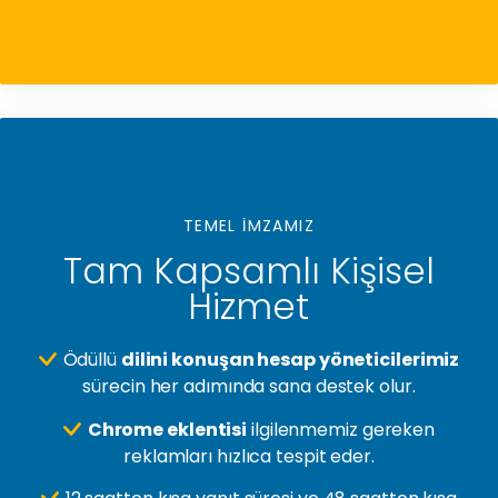
TEMEL İMZAMIZ
Tam Kapsamlı Kişisel
Hizmet
Ödüllü
dilini konuşan hesap yöneticilerimiz
sürecin her adımında sana destek olur.
Chrome eklentisi
ilgilenmemiz gereken
reklamları hızlıca tespit eder.