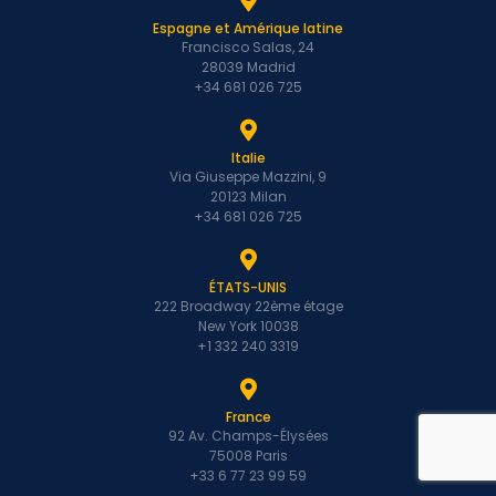
Espagne et Amérique latine
Francisco Salas, 24
28039 Madrid
+34 681 026 725
Italie
Via Giuseppe Mazzini, 9
20123 Milan
+34 681 026 725
ÉTATS-UNIS
222 Broadway 22ème étage
New York 10038
+1 332 240 3319
France
92 Av. Champs-Élysées
75008 Paris
+33 6 77 23 99 59