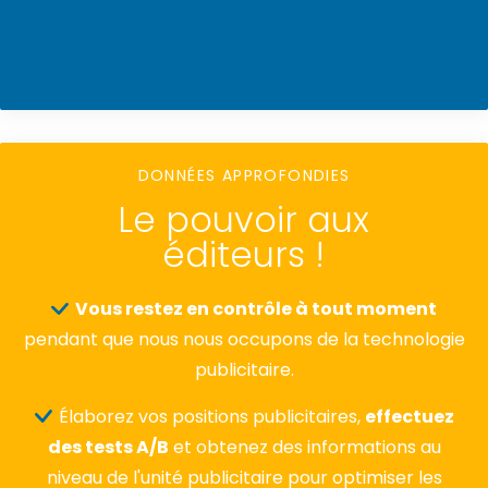
DONNÉES APPROFONDIES
Le pouvoir aux
éditeurs !
Vous restez en contrôle à tout moment
pendant que nous nous occupons de la technologie
publicitaire.
Élaborez vos positions publicitaires,
effectuez
des tests A/B
et obtenez des informations au
niveau de l'unité publicitaire pour optimiser les