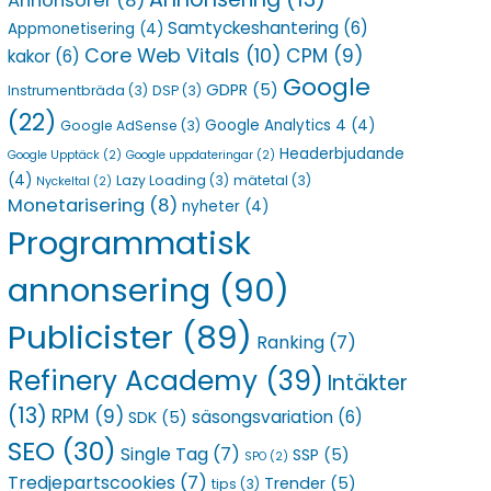
Annonsörer
(8)
Samtyckeshantering
(6)
Appmonetisering
(4)
Core Web Vitals
(10)
CPM
(9)
kakor
(6)
Google
GDPR
(5)
Instrumentbräda
(3)
DSP
(3)
(22)
Google Analytics 4
(4)
Google AdSense
(3)
Headerbjudande
Google Upptäck
(2)
Google uppdateringar
(2)
(4)
Lazy Loading
(3)
mätetal
(3)
Nyckeltal
(2)
Monetarisering
(8)
nyheter
(4)
Programmatisk
annonsering
(90)
Publicister
(89)
Ranking
(7)
Refinery Academy
(39)
Intäkter
(13)
RPM
(9)
säsongsvariation
(6)
SDK
(5)
SEO
(30)
Single Tag
(7)
SSP
(5)
SPO
(2)
Tredjepartscookies
(7)
Trender
(5)
tips
(3)