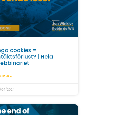
nga cookies =
ntäktsförlust? | Hela
ebbinariet
S MER »
/04/2024