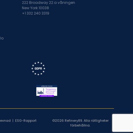
222 Broadway 22:a våningen
New York 10038
+1 332 240 3319
lo
rlevnad
|
ESG-Rapport
©2026 Refinery89. Alla rättigheter
förbehållna.