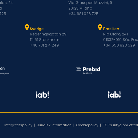
las, 24
Via Giuseppe Mazzini, 9
d
20123 Milano
 725
+34 681 026 725
Sverige
Brasilien
Regeringsgatan 29
Rio Claro, 241
111 51 Stockholm
01332-010 São Pau
+46 731 214 249
+34 650 828 529
Integritetspolicy
|
Juridisk information
|
Cookiepolicy
|
TCF:s intyg om efte