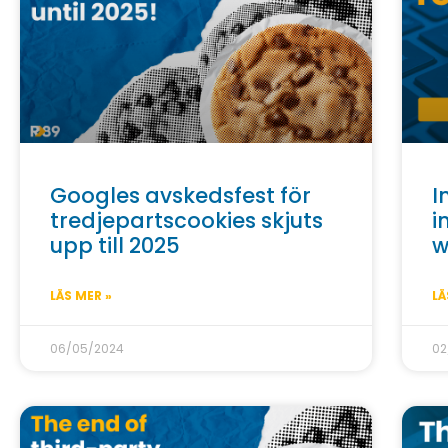
Googles avskedsfest för
I
tredjepartscookies skjuts
i
upp till 2025
w
LÄS MER »
LÄ
06/05/2024
02