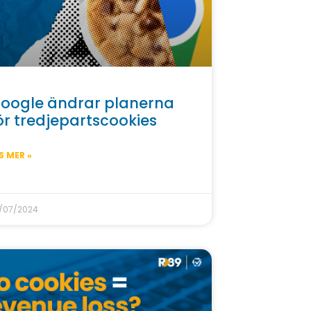
oogle ändrar planerna
ör tredjepartscookies
S MER »
/07/2024