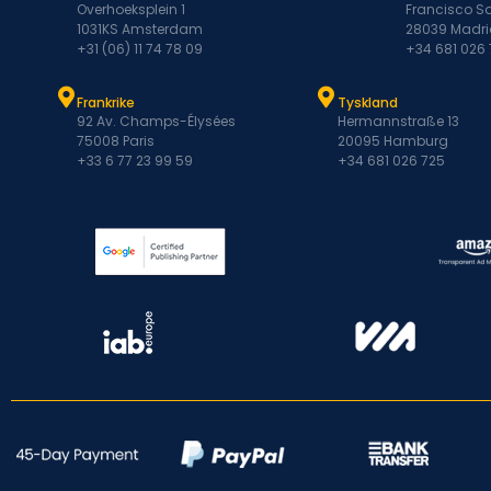
Overhoeksplein 1
Francisco Sa
1031KS Amsterdam
28039 Madri
+31 (06) 11 74 78 09
+34 681 026
Frankrike
Tyskland
92 Av. Champs-Élysées
Hermannstraße 13
75008 Paris
20095 Hamburg
+33 6 77 23 99 59
+34 681 026 725