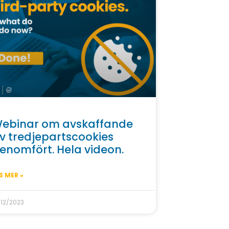
ebinar om avskaffande
v tredjepartscookies
enomfört. Hela videon.
S MER »
/12/2023