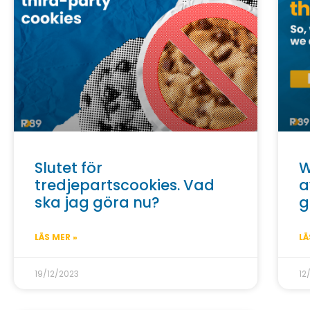
Slutet för
W
tredjepartscookies. Vad
a
ska jag göra nu?
g
LÄS MER »
LÄ
19/12/2023
12