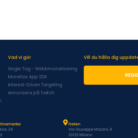
Vad vi gör
Vill du hålla dig uppda
Single Tag - Webbmonetisering
REGI
Monetize App SDK
Interest-Driven Targeting
Annonsera på Twitch
m
atinamerika
Italien
las, 24
Via Giuseppe Mazzini, 9
d
20123 Milano