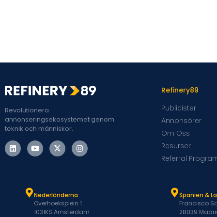
Refinery89
Publicister
Revolutionera
annonseringsekosystemet genom
Annonsörer
teknik och människor.
Om Oss
Resurser
Referral Progra
Nederländerna
Spanien & L
Overhoeksplein 1
Francisco Sa
1031KS Amsterdam
28039 Madri