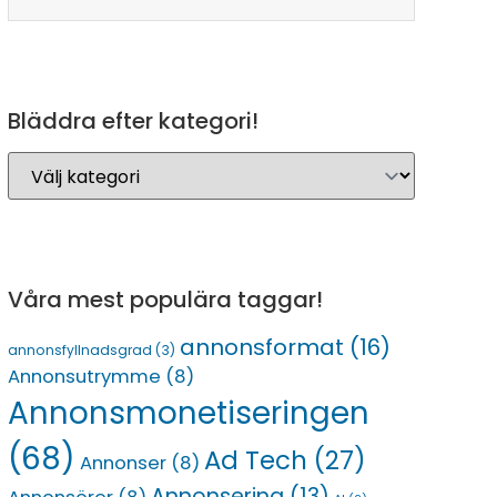
Bläddra efter kategori!
Våra mest populära taggar!
annonsformat
(16)
annonsfyllnadsgrad
(3)
Annonsutrymme
(8)
Annonsmonetiseringen
(68)
Ad Tech
(27)
Annonser
(8)
Annonsering
(13)