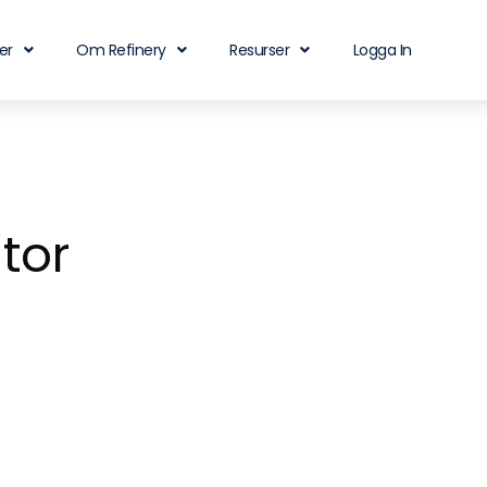
er
Om Refinery
Resurser
Logga In
tor