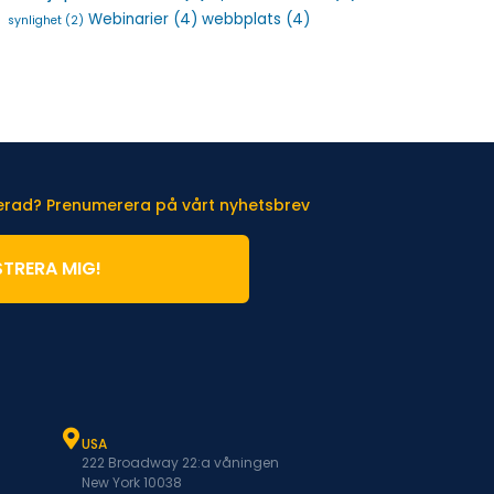
Webinarier
(4)
webbplats
(4)
synlighet
(2)
terad? Prenumerera på vårt nyhetsbrev
STRERA MIG!
USA
222 Broadway 22:a våningen
New York 10038