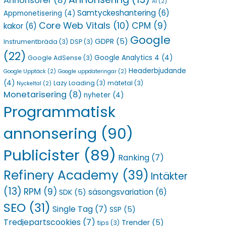
Annonsörer
(8)
AI
(2)
Samtyckeshantering
(6)
Appmonetisering
(4)
Core Web Vitals
(10)
CPM
(9)
kakor
(6)
Google
GDPR
(5)
Instrumentbräda
(3)
DSP
(3)
(22)
Google Analytics 4
(4)
Google AdSense
(3)
Headerbjudande
Google Upptäck
(2)
Google uppdateringar
(2)
(4)
Lazy Loading
(3)
mätetal
(3)
Nyckeltal
(2)
Monetarisering
(8)
nyheter
(4)
Programmatisk
annonsering
(90)
Publicister
(89)
Ranking
(7)
Refinery Academy
(39)
Intäkter
(13)
RPM
(9)
säsongsvariation
(6)
SDK
(5)
SEO
(31)
Single Tag
(7)
SSP
(5)
Tredjepartscookies
(7)
Trender
(5)
tips
(3)