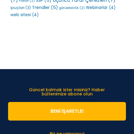
(7)
Üçüncü Taraf Çerezleri
(7)
SSP
(5)
Fosfor
(2)
Trendler
(5)
Webinarlar
(4)
ipuçları
(3)
görülebilirlik
(2)
web sitesi
(4)
Güncel kalmak ister misiniz? Haber
bültenimize abone olun
BENİ İŞARETLE!
Biz ne yapıyoruz