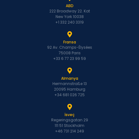
ABD
222 Broadway 22. Kat
New York 10038
+1 332 240 3319
Fransa
92 Av. Champs-Élysées
75008 Paris
+33 6 77 23 99 59
Almanya
Hermannstraße 13
20095 Hamburg
+34 681 026 725
İsveç
Regeringsgatan 29
111 51 Stockholm
+46 731 214 249