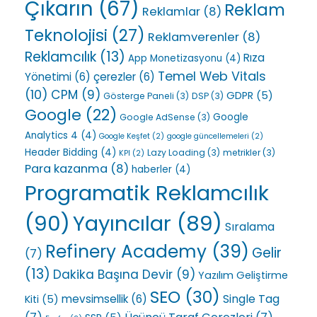
Çıkarın
(67)
Reklam
Reklamlar
(8)
Teknolojisi
(27)
Reklamverenler
(8)
Reklamcılık
(13)
Rıza
App Monetizasyonu
(4)
Temel Web Vitals
Yönetimi
(6)
çerezler
(6)
(10)
CPM
(9)
GDPR
(5)
Gösterge Paneli
(3)
DSP
(3)
Google
(22)
Google
Google AdSense
(3)
Analytics 4
(4)
Google Keşfet
(2)
google güncellemeleri
(2)
Header Bidding
(4)
Lazy Loading
(3)
metrikler
(3)
KPI
(2)
Para kazanma
(8)
haberler
(4)
Programatik Reklamcılık
(90)
Yayıncılar
(89)
Sıralama
Refinery Academy
(39)
Gelir
(7)
(13)
Dakika Başına Devir
(9)
Yazılım Geliştirme
SEO
(30)
Single Tag
mevsimsellik
(6)
Kiti
(5)