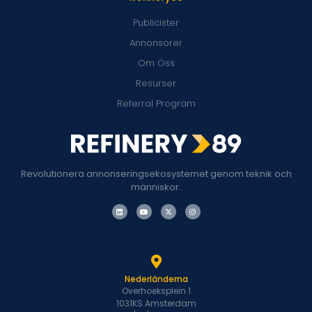
Publicister
Annonsörer
Om Oss
Resurser
Referral Program
Revolutionera annonseringsekosystemet genom teknik och
människor.
Nederländerna
Overhoeksplein 1
1031KS Amsterdam