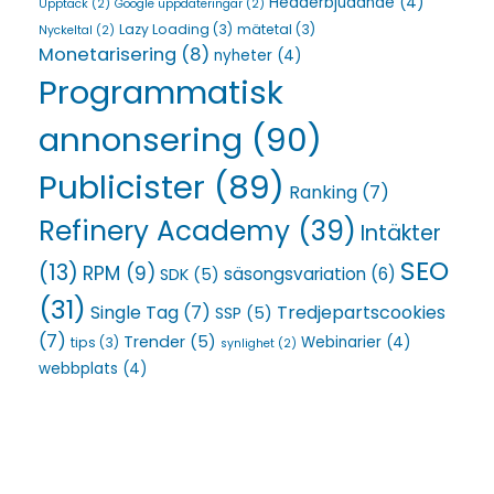
Headerbjudande
(4)
Upptäck
(2)
Google uppdateringar
(2)
Lazy Loading
(3)
mätetal
(3)
Nyckeltal
(2)
Monetarisering
(8)
nyheter
(4)
Programmatisk
annonsering
(90)
Publicister
(89)
Ranking
(7)
Refinery Academy
(39)
Intäkter
SEO
(13)
RPM
(9)
säsongsvariation
(6)
SDK
(5)
(31)
Single Tag
(7)
Tredjepartscookies
SSP
(5)
(7)
Trender
(5)
Webinarier
(4)
tips
(3)
synlighet
(2)
webbplats
(4)