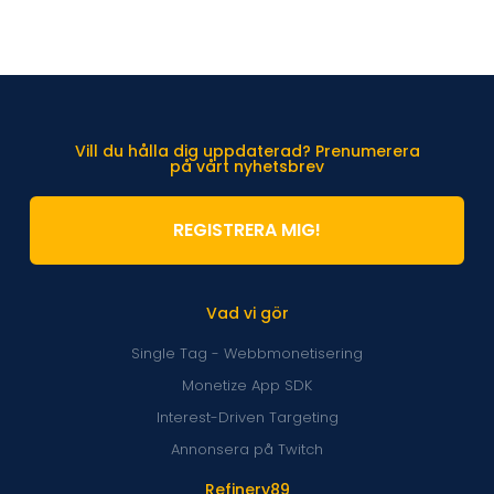
Vill du hålla dig uppdaterad? Prenumerera
på vårt nyhetsbrev
REGISTRERA MIG!
Vad vi gör
Single Tag - Webbmonetisering
Monetize App SDK
Interest-Driven Targeting
Annonsera på Twitch
Refinery89