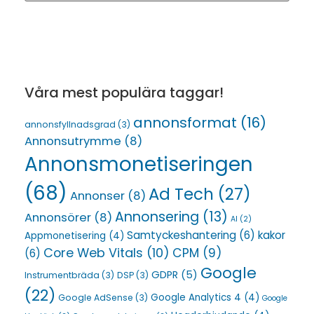
Våra mest populära taggar!
annonsformat
(16)
annonsfyllnadsgrad
(3)
Annonsutrymme
(8)
Annonsmonetiseringen
(68)
Ad Tech
(27)
Annonser
(8)
Annonsering
(13)
Annonsörer
(8)
AI
(2)
Samtyckeshantering
(6)
kakor
Appmonetisering
(4)
Core Web Vitals
(10)
CPM
(9)
(6)
Google
GDPR
(5)
Instrumentbräda
(3)
DSP
(3)
(22)
Google Analytics 4
(4)
Google AdSense
(3)
Google