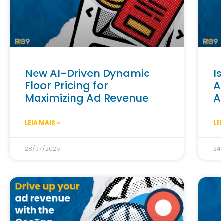
New AI-Driven Dynamic
I
Floor Pricing for
A
Maximizing Ad Revenue
A
LEIA MAIS »
LE
28/07/2026
24