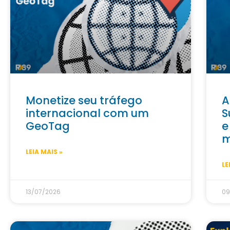
Monetize seu tráfego
A
internacional com um
S
GeoTag
e
m
LEIA MAIS »
LE
13/07/2026
09