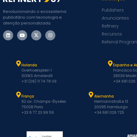
Publishers
Revolucionando o ecossistema
publicitário com tecnologia e
Anunciantes
atenção personalizada.
Refinery
Recursos
Referral Progra
Holanda
Espanha e A
Overhoeksplein 1
Francisco Sa
1031KS Amsterdã
28039 Madri
+31 (06) 11 74 78 09
+34 681 026
França
Alemanha
92 av. Champs-Élysées
Hermannstraße 13
75008 Paris
20095 Hamburgo
+33 6 77 23 99 59
+34 681 026 725