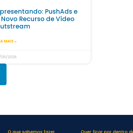
presentando: PushAds e
 Novo Recurso de Vídeo
utstream
IA MAIS »
/05/2026
O que sabemos fazer
Quer ficar por dentro 