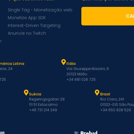
Single Tag - Monetização web
CA
Monetize App SDK
Interest-Driven Targeting
Anuncie no Twitch
m
mérica Latina
Itália
las, 24
Via Giuseppe Mazzini, 9
20123 Milão
 725
+34 681 026 725
Suécia
Brasil
Regeringsgatan 29
Rio Claro, 241
111 51 Estocolmo
01332-010 São Pau
+46 731 214 249
+34 650 828 529