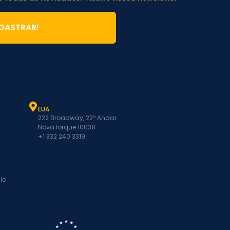
DASTRAR!
EUA
222 Broadway, 22º Andar
Nova Iorque 10038
+1 332 240 3319
lo