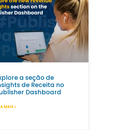
xplore a seção de
nsights de Receita no
ublisher Dashboard
IA MAIS »