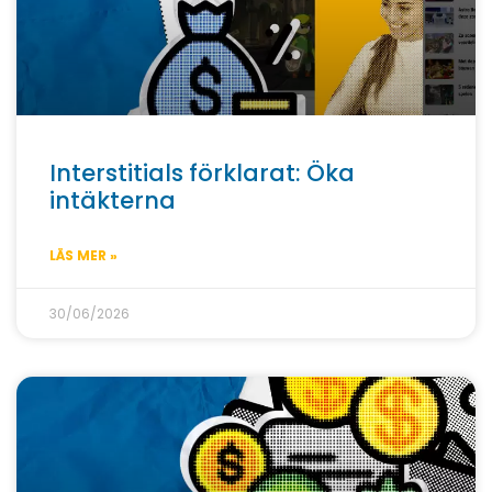
Interstitials förklarat: Öka
intäkterna
LÄS MER »
30/06/2026