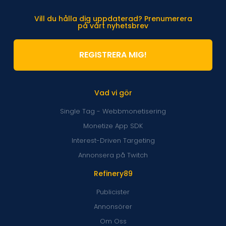
Vill du hålla dig uppdaterad? Prenumerera
på vårt nyhetsbrev
REGISTRERA MIG!
Vad vi gör
Single Tag - Webbmonetisering
Monetize App SDK
Interest-Driven Targeting
Annonsera på Twitch
Refinery89
Publicister
Annonsörer
Om Oss