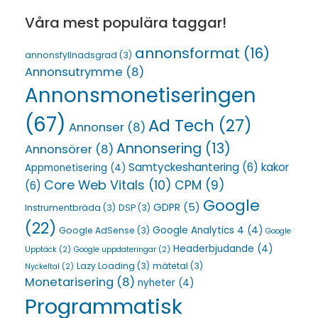
Våra mest populära taggar!
annonsformat
(16)
annonsfyllnadsgrad
(3)
Annonsutrymme
(8)
Annonsmonetiseringen
(67)
Ad Tech
(27)
Annonser
(8)
Annonsering
(13)
Annonsörer
(8)
Samtyckeshantering
(6)
kakor
Appmonetisering
(4)
Core Web Vitals
(10)
CPM
(9)
(6)
Google
GDPR
(5)
Instrumentbräda
(3)
DSP
(3)
(22)
Google Analytics 4
(4)
Google AdSense
(3)
Google
Headerbjudande
(4)
Upptäck
(2)
Google uppdateringar
(2)
Lazy Loading
(3)
mätetal
(3)
Nyckeltal
(2)
Monetarisering
(8)
nyheter
(4)
Programmatisk