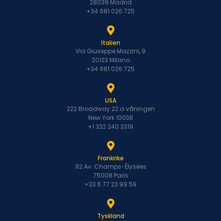
28039 Madrid
+34 681 026 725
Italien
Via Giuseppe Mazzini, 9
20123 Milano
+34 681 026 725
USA
222 Broadway 22:a våningen
New York 10038
+1 332 240 3319
Frankrike
92 Av. Champs-Élysées
75008 Paris
+33 6 77 23 99 59
Tyskland