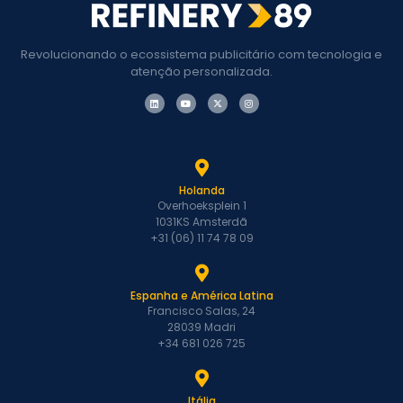
Revolucionando o ecossistema publicitário com tecnologia e
atenção personalizada.
Holanda
Overhoeksplein 1
1031KS Amsterdã
+31 (06) 11 74 78 09
Espanha e América Latina
Francisco Salas, 24
28039 Madri
+34 681 026 725
Itália