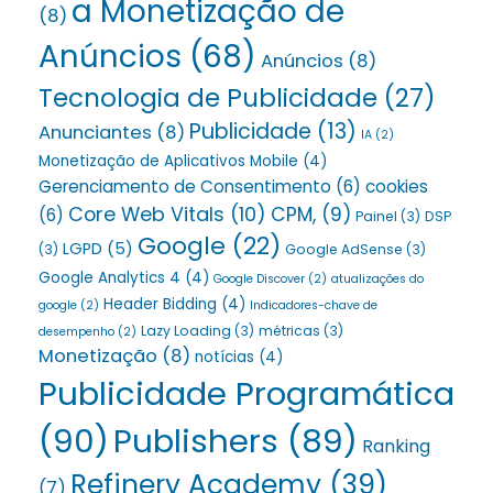
a Monetização de
(8)
Anúncios
(68)
Anúncios
(8)
Tecnologia de Publicidade
(27)
Publicidade
(13)
Anunciantes
(8)
IA
(2)
Monetização de Aplicativos Mobile
(4)
Gerenciamento de Consentimento
(6)
cookies
Core Web Vitals
(10)
CPM,
(9)
(6)
Painel
(3)
DSP
Google
(22)
LGPD
(5)
(3)
Google AdSense
(3)
Google Analytics 4
(4)
Google Discover
(2)
atualizações do
Header Bidding
(4)
google
(2)
Indicadores-chave de
Lazy Loading
(3)
métricas
(3)
desempenho
(2)
Monetização
(8)
notícias
(4)
Publicidade Programática
(90)
Publishers
(89)
Ranking
Refinery Academy
(39)
(7)