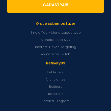
CADASTRAR!
O que sabemos fazer
Single Tag - Monetização web
Monetize App SDK
Interest-Driven Targeting
Anuncie no Twitch
Refinery89
Publishers
Anunciantes
Refinery
Recursos
Referral Program