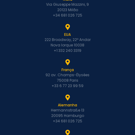
Via Giuseppe Mazzini, 9
20123 Milão
+34 681 026 725
EUA
222 Broadway, 22º Andar
Nova Iorque 10038
+1 332 240 3319
França
92 av. Champs-Élysées
75008 Paris
+33 6 77 23 99 59
Alemanha
Hermannstraße 13
20095 Hamburgo
+34 681 026 725