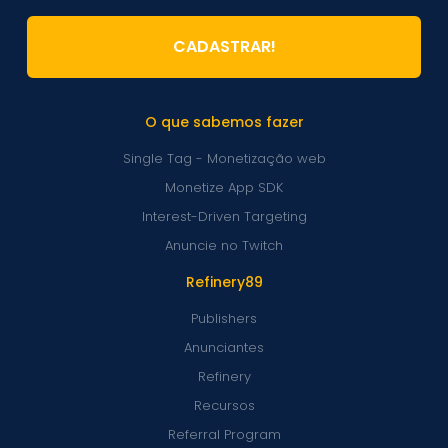
CADASTRAR!
O que sabemos fazer
Single Tag - Monetização web
Monetize App SDK
Interest-Driven Targeting
Anuncie no Twitch
Refinery89
Publishers
Anunciantes
Refinery
Recursos
Referral Program