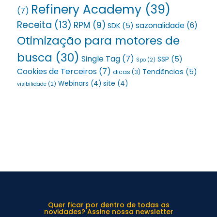
Refinery Academy
(39)
(7)
Receita
(13)
RPM
(9)
sazonalidade
(6)
SDK
(5)
Otimização para motores de
busca
(30)
Single Tag
(7)
SSP
(5)
Spo
(2)
Cookies de Terceiros
(7)
Tendências
(5)
dicas
(3)
Webinars
(4)
site
(4)
visibilidade
(2)
Quer ficar por dentro de todas as
novidades? Assine nossa newsletter