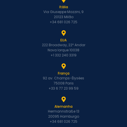
Itália
Via Giuseppe Mazzini, 9
20123 Milão
+34 681 026 725
EUA
222 Broadway, 22º Andar
Nova Iorque 10038
+1 332 240 3319
França
92 av. Champs-Élysées
75008 Paris
+33 6 77 23 99 59
Alemanha
Hermannstraße 13
20095 Hamburgo
+34 681 026 725