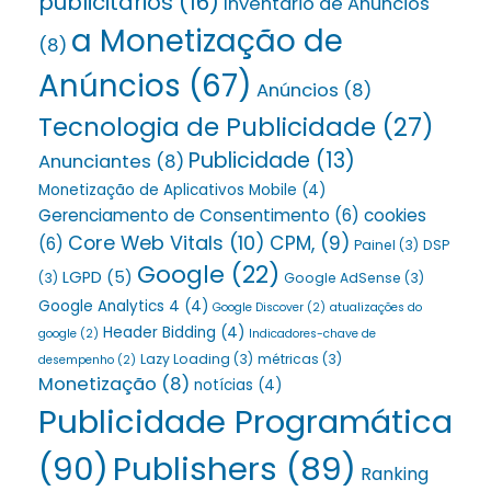
publicitários
(16)
Inventário de Anúncios
a Monetização de
(8)
Anúncios
(67)
Anúncios
(8)
Tecnologia de Publicidade
(27)
Publicidade
(13)
Anunciantes
(8)
Monetização de Aplicativos Mobile
(4)
Gerenciamento de Consentimento
(6)
cookies
Core Web Vitals
(10)
CPM,
(9)
(6)
Painel
(3)
DSP
Google
(22)
LGPD
(5)
(3)
Google AdSense
(3)
Google Analytics 4
(4)
Google Discover
(2)
atualizações do
Header Bidding
(4)
google
(2)
Indicadores-chave de
Lazy Loading
(3)
métricas
(3)
desempenho
(2)
Monetização
(8)
notícias
(4)
Publicidade Programática
(90)
Publishers
(89)
Ranking