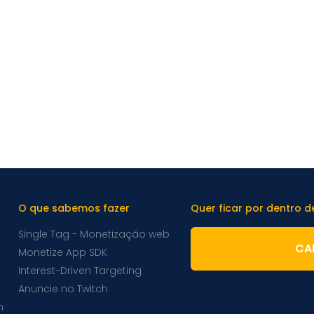
O que sabemos fazer
Quer ficar por dentro 
Single Tag - Monetização web
CA
Monetize App SDK
Interest-Driven Targeting
Anuncie no Twitch
m