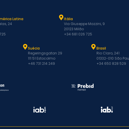
mérica Latina
Itália
las, 24
Via Giuseppe Mazzini, 9
20123 Milão
 725
+34 681 026 725
Suécia
Brasil
Regeringsgatan 29
Rio Claro, 241
111 51 Estocolmo
01332-010 São Pau
+46 731 214 249
+34 650 828 529