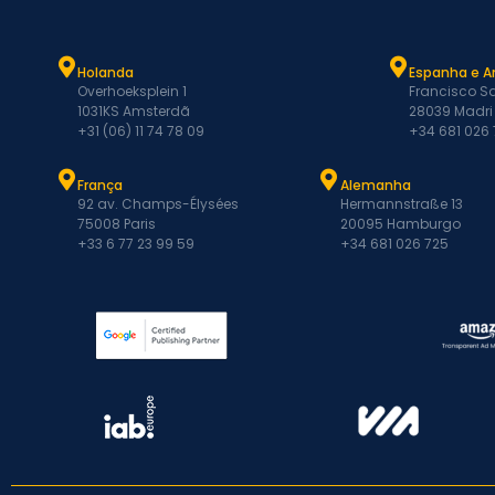
Holanda
Espanha e A
Overhoeksplein 1
Francisco Sa
1031KS Amsterdã
28039 Madri
+31 (06) 11 74 78 09
+34 681 026
França
Alemanha
92 av. Champs-Élysées
Hermannstraße 13
75008 Paris
20095 Hamburgo
+33 6 77 23 99 59
+34 681 026 725