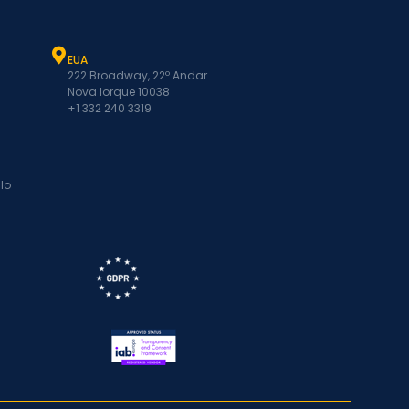
EUA
222 Broadway, 22º Andar
Nova Iorque 10038
+1 332 240 3319
lo