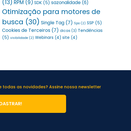
(13)
RPM
(9)
sazonalidade
(6)
SDK
(5)
Otimização para motores de
busca
(30)
Single Tag
(7)
SSP
(5)
Spo
(2)
Cookies de Terceiros
(7)
Tendências
dicas
(3)
(5)
Webinars
(4)
site
(4)
visibilidade
(2)
de todas as novidades? Assine nossa newsletter
DASTRAR!