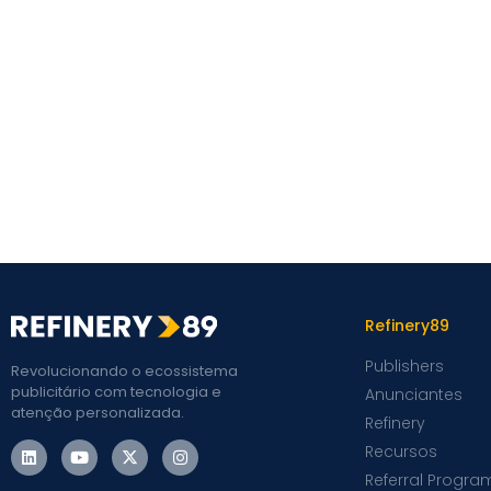
Refinery89
Publishers
Revolucionando o ecossistema
publicitário com tecnologia e
Anunciantes
atenção personalizada.
Refinery
Recursos
Referral Progra