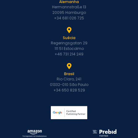
Alemanha
Hermannstraße 13
20095 Hamburgo
+34 681 026 725
Suécia
Regeringsgatan 29
111 51 Estocolmo
+46 731 214 249
Brasil
Rio Claro, 241
01332-010 São Paulo
+34 650 828 529