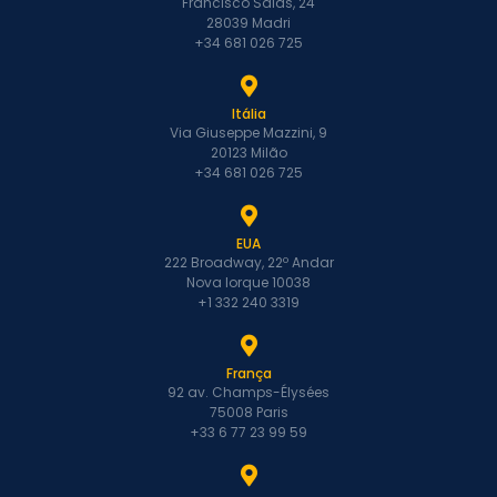
Francisco Salas, 24
28039 Madri
+34 681 026 725
Itália
Via Giuseppe Mazzini, 9
20123 Milão
+34 681 026 725
EUA
222 Broadway, 22º Andar
Nova Iorque 10038
+1 332 240 3319
França
92 av. Champs-Élysées
75008 Paris
+33 6 77 23 99 59