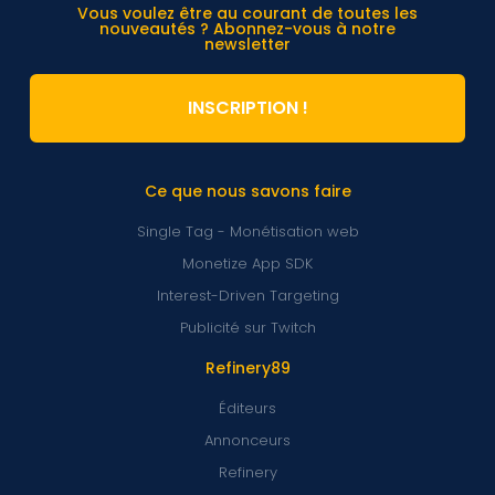
Vous voulez être au courant de toutes les
nouveautés ? Abonnez-vous à notre
newsletter
INSCRIPTION !
Ce que nous savons faire
Single Tag - Monétisation web
Monetize App SDK
Interest-Driven Targeting
Publicité sur Twitch
Refinery89
Éditeurs
Annonceurs
Refinery