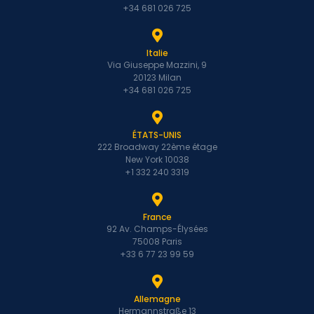
+34 681 026 725
Italie
Via Giuseppe Mazzini, 9
20123 Milan
+34 681 026 725
ÉTATS-UNIS
222 Broadway 22ème étage
New York 10038
+1 332 240 3319
France
92 Av. Champs-Élysées
75008 Paris
+33 6 77 23 99 59
Allemagne
Hermannstraße 13