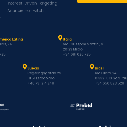
Interest-Driven Targeting
Anuncie no Twitch
m
mérica Latina
Itália
las, 24
Via Giuseppe Mazzini, 9
20123 Milão
 725
+34 681 026 725
Suécia
Brasil
Regeringsgatan 29
Rio Claro, 241
111 51 Estocolmo
01332-010 São Pau
+46 731 214 249
+34 650 828 529