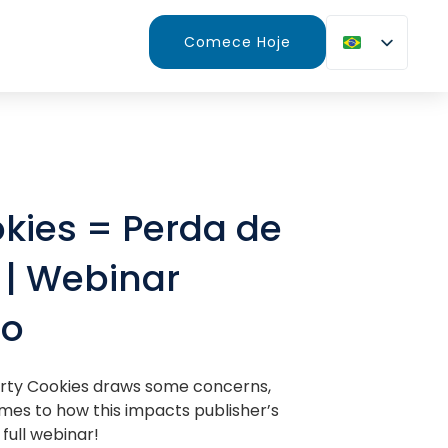
Comece Hoje
kies = Perda de
 | Webinar
to
arty Cookies draws some concerns,
omes to how this impacts publisher’s
full webinar!