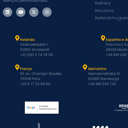
atenção personalizada.
Refinery
Recursos
Referral Progra
Holanda
Espanha e A
Overhoeksplein 1
Francisco Sa
1031KS Amsterdã
28039 Madri
+31 (06) 11 74 78 09
+34 681 026
França
Alemanha
92 av. Champs-Élysées
Hermannstraße 13
75008 Paris
20095 Hamburgo
+33 6 77 23 99 59
+34 681 026 725