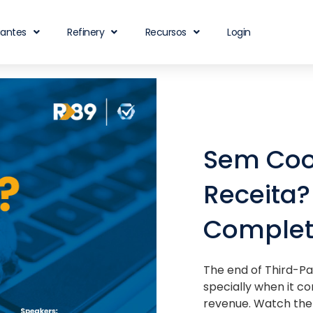
iantes
Refinery
Recursos
Login
Sem Coo
Receita?
Comple
The end of Third-P
specially when it c
revenue. Watch the 