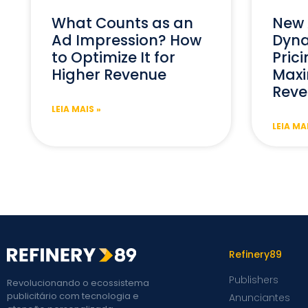
What Counts as an
New 
Ad Impression? How
Dyna
to Optimize It for
Prici
Higher Revenue
Maxi
Reve
LEIA MAIS »
LEIA MA
Refinery89
Publishers
Revolucionando o ecossistema
publicitário com tecnologia e
Anunciantes