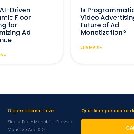
AI-Driven
Is Programmati
mic Floor
Video Advertisin
ng for
Future of Ad
mizing Ad
Monetization?
nue
LEIA MAIS »
IS »
O que sabemos fazer
Quer ficar por dentro 
Single Tag - Monetização web
CA
Monetize App SDK