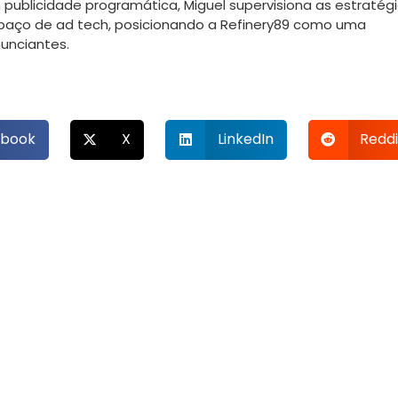
publicidade programática, Miguel supervisiona as estratég
paço de ad tech, posicionando a Refinery89 como uma
nunciantes.
book
X
LinkedIn
Reddi