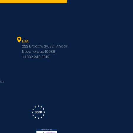
EUA
222 Broadway, 22º Andar
Nova Iorque 10038
+1 332 240 3319
lo