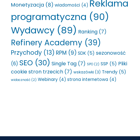
Reklama
Monetyzacja
(8)
wiadomości
(4)
programatyczna
(90)
Wydawcy
(89)
Ranking
(7)
Refinery Academy
(39)
Przychody
(13)
RPM
(9)
sezonowość
SDK
(5)
SEO
(30)
Single Tag
(7)
Pliki
(6)
SSP
(5)
SPO
(2)
cookie stron trzecich
(7)
Trendy
(5)
wskazówki
(3)
Webinary
(4)
strona internetowa
(4)
widoczność
(2)