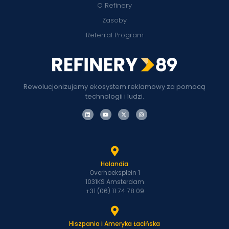
O Refinery
Zasoby
Referral Program
Rewolucjonizujemy ekosystem reklamowy za pomocą
technologii i ludzi.
Holandia
Overhoeksplein 1
1031KS Amsterdam
+31 (06) 11 74 78 09
Hiszpania i Ameryka Łacińska