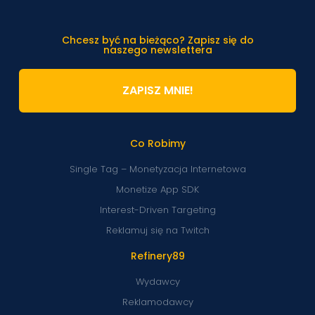
Chcesz być na bieżąco? Zapisz się do
naszego newslettera
ZAPISZ MNIE!
Co Robimy
Single Tag – Monetyzacja Internetowa
Monetize App SDK
Interest-Driven Targeting
Reklamuj się na Twitch
Refinery89
Wydawcy
Reklamodawcy