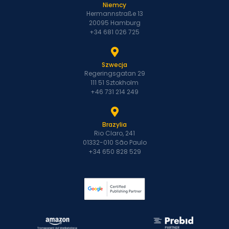
Niemcy
Hermannstraße 13
20095 Hamburg
+34 681 026 725
Szwecja
Regeringsgatan 29
111 51 Sztokholm
+46 731 214 249
Brazylia
Rio Claro, 241
01332-010 São Paulo
+34 650 828 529