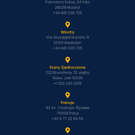
Francisco Salas, 24 lata
28039 Madryt
+34 681 026 725
Włochy
Via Giuseppe Mazzini, 9
20123 Mediolan
+34 681 026 725
Stany Zjednoczone
222 Broadway 22. piętro
Nowy Jork 10038
+1 332 240 3319
Francja
92 Av. Champs-Élysées
75008 Paryż
+33 6 77 23 99 59