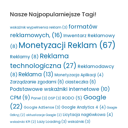
Nasze Najpopularniejsze Tagi!
formatów
wskaźnik wypełnienia reklam
(3)
reklamowych,
(16)
Inwentarz Reklamowy
Monetyzacji Reklam
(67)
(8)
Reklama
Reklamy
(8)
technologiczna
(27)
Reklamodawcy
Reklama
(13)
(8)
Monetyzacja Aplikacji
(4)
Zarządzanie zgodami
(6)
ciasteczka
(6)
Podstawowe wskaźniki internetowe
(10)
Google
CPM
(9)
RODO
(5)
Panel
(3)
DSP
(3)
(22)
Google Analytics 4
(4)
Google AdSense
(3)
Google
Licytacja nagłówkowa
(4)
Odkryj
(2)
aktualizacje Google
(2)
Lazy Loading
(3)
wskaźniki
(3)
wskaźniki KPI
(2)