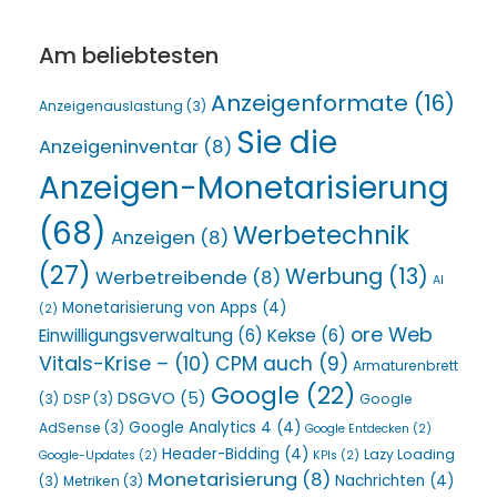
Am beliebtesten
Anzeigenformate
(16)
Anzeigenauslastung
(3)
Sie die
Anzeigeninventar
(8)
Anzeigen-Monetarisierung
(68)
Werbetechnik
Anzeigen
(8)
(27)
Werbung
(13)
Werbetreibende
(8)
AI
Monetarisierung von Apps
(4)
(2)
ore Web
Einwilligungsverwaltung
(6)
Kekse
(6)
Vitals-Krise –
(10)
CPM auch
(9)
Armaturenbrett
Google
(22)
DSGVO
(5)
(3)
DSP
(3)
Google
Google Analytics 4
(4)
AdSense
(3)
Google Entdecken
(2)
Header-Bidding
(4)
Lazy Loading
Google-Updates
(2)
KPIs
(2)
Monetarisierung
(8)
Nachrichten
(4)
(3)
Metriken
(3)