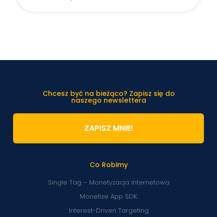
Chcesz być na bieżąco? Zapisz się do
naszego newslettera
ZAPISZ MNIE!
Co Robimy
Single Tag – Monetyzacja Internetowa
Monetize App SDK
Interest-Driven Targeting