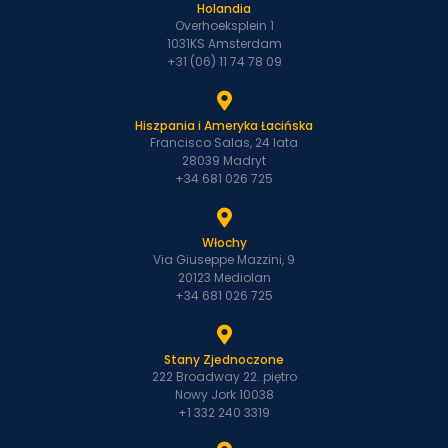
Holandia
Overhoeksplein 1
1031KS Amsterdam
+31 (06) 11 74 78 09
Hiszpania i Ameryka Łacińska
Francisco Salas, 24 lata
28039 Madryt
+34 681 026 725
Włochy
Via Giuseppe Mazzini, 9
20123 Mediolan
+34 681 026 725
Stany Zjednoczone
222 Broadway 22. piętro
Nowy Jork 10038
+1 332 240 3319