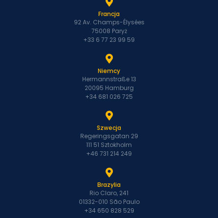
Francja
92 Av. Champs-Élysées
75008 Paryż
+33 6 77 23 99 59
Niemcy
Hermannstraße 13
20095 Hamburg
+34 681 026 725
Szwecja
Regeringsgatan 29
111 51 Sztokholm
+46 731 214 249
Brazylia
Rio Claro, 241
01332-010 São Paulo
+34 650 828 529