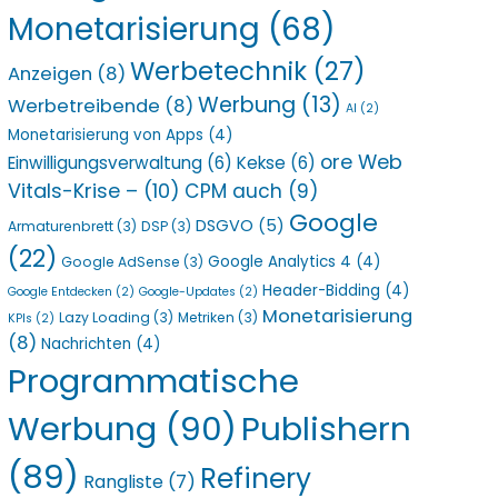
Monetarisierung
(68)
Werbetechnik
(27)
Anzeigen
(8)
Werbung
(13)
Werbetreibende
(8)
AI
(2)
Monetarisierung von Apps
(4)
ore Web
Einwilligungsverwaltung
(6)
Kekse
(6)
Vitals-Krise –
(10)
CPM auch
(9)
Google
DSGVO
(5)
Armaturenbrett
(3)
DSP
(3)
(22)
Google Analytics 4
(4)
Google AdSense
(3)
Header-Bidding
(4)
Google Entdecken
(2)
Google-Updates
(2)
Monetarisierung
Lazy Loading
(3)
Metriken
(3)
KPIs
(2)
(8)
Nachrichten
(4)
Programmatische
Werbung
(90)
Publishern
(89)
Refinery
Rangliste
(7)