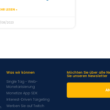
HR LESEN »
/08/2023
Was wir können
Möchten Sie über alle 
Sie unseren Newsletter
Single Tag - Web-
Monetarisierung
A
Monetize App SDK
Interest-Driven Targeting
Werben Sie auf Twitch
m