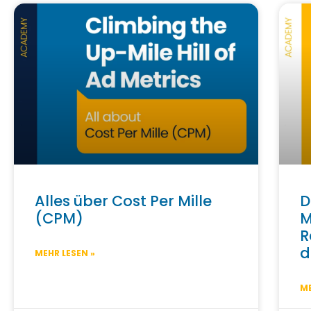
Alles über Cost Per Mille
D
(CPM)
M
R
d
MEHR LESEN »
ME