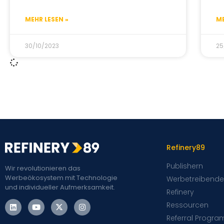
MEHR LESEN »
ME
30/10/2023
25
Refinery89
Publishern
Wir revolutionieren das
Werbeökosystem mit Technologie
Werbetreibende
und individueller Aufmerksamkeit.
Refinery
Ressourcen
Referral Progra