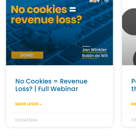
No Cookies = Revenue
P
Loss? | Full Webinar
t
MEHR LESEN »
ME
02/04/2024
17