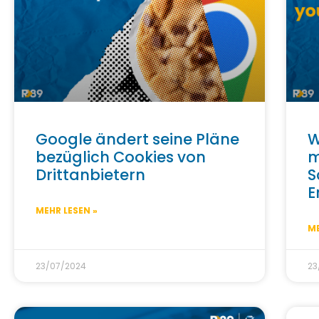
Google ändert seine Pläne
W
bezüglich Cookies von
m
Drittanbietern
S
E
MEHR LESEN »
ME
23/07/2024
23