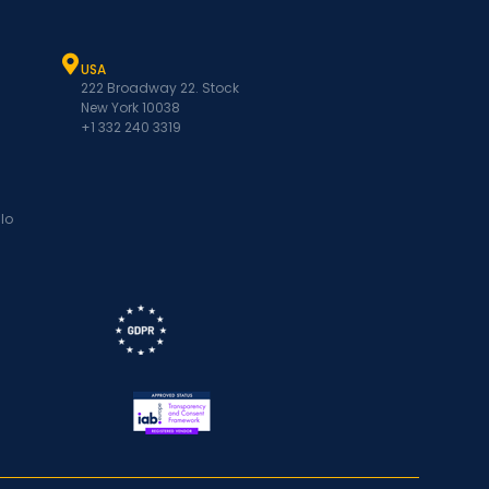
USA
222 Broadway 22. Stock
New York 10038
+1 332 240 3319
lo