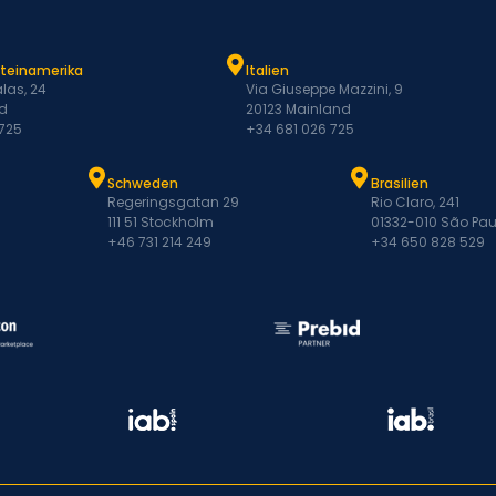
ateinamerika
Italien
las, 24
Via Giuseppe Mazzini, 9
d
20123 Mainland
 725
+34 681 026 725
Schweden
Brasilien
Regeringsgatan 29
Rio Claro, 241
111 51 Stockholm
01332-010 São Pau
+46 731 214 249
+34 650 828 529