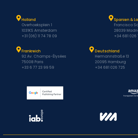
Holland
Spanien & L
Overhoeksplein 1
Francisco Sa
1031KS Amsterdam
28039 Madri
+31 (06) 11 74 78 09
+34 681 026
Frankreich
Deutschland
92 Av. Champs-Élysées
Hermannstraße 13
75008 Paris
20095 Hamburg
+33 6 77 23 99 59
+34 681 026 725