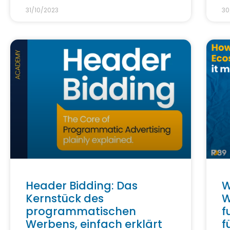
31/10/2023
30
Header Bidding: Das
W
Kernstück des
W
programmatischen
f
Werbens, einfach erklärt
f