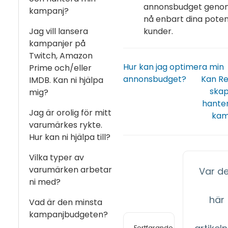
annonsbudget geno
kampanj?
nå enbart dina poten
kunder.
Jag vill lansera
kampanjer på
Twitch, Amazon
Hur kan jag optimera min
Prime och/eller
annonsbudget?
Kan Re
IMDB. Kan ni hjälpa
ska
mig?
hante
Jag är orolig för mitt
kam
varumärkes rykte.
Hur kan ni hjälpa till?
Vilka typer av
varumärken arbetar
Var d
ni med?
här
Vad är den minsta
kampanjbudgeten?
Fortfarande