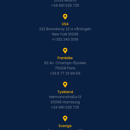
20123 Milano
+34 681 026 725
USA
222 Broadway 22:a våningen
New York 10038
+1 332 240 3319
Frankrike
92 Av. Champs-Élysées
75008 Paris
+33 6 77 23 99 59
Tyskland
Hermannstraße 13
20095 Hamburg
+34 681 026 725
Sverige