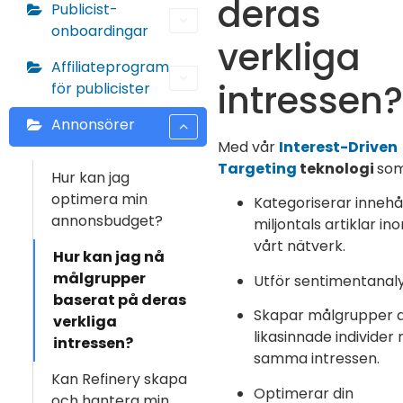
deras
Publicist-
onboardingar
verkliga
Affiliateprogram
intressen?
för publicister
Annonsörer
Med vår
Interest-Driven
Targeting
teknologi
som
Hur kan jag
optimera min
Kategoriserar innehåll
annonsbudget?
miljontals artiklar in
vårt nätverk.
Hur kan jag nå
målgrupper
Utför sentimentanaly
baserat på deras
Skapar målgrupper 
verkliga
likasinnade individer
intressen?
samma intressen.
Kan Refinery skapa
Optimerar din
och hantera min