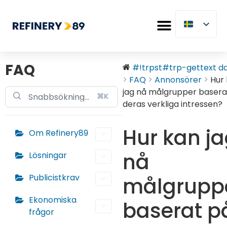
FAQ
#!trpst#trp-gettext dat
FAQ
Annonsörer
Hur
jag nå målgrupper basera
⌘K
deras verkliga intressen?
Hur kan j
Om Refinery89
nå
Lösningar
Publicistkrav
målgrupp
Ekonomiska
baserat p
frågor