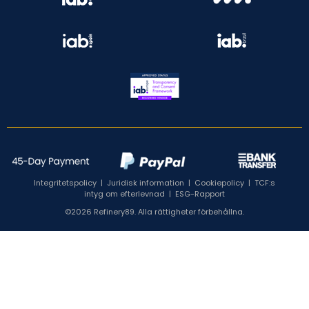
Integritetspolicy
|
Juridisk information
|
Cookiepolicy
|
TCF:s
intyg om efterlevnad
|
ESG-Rapport
©2026 Refinery89. Alla rättigheter förbehållna.