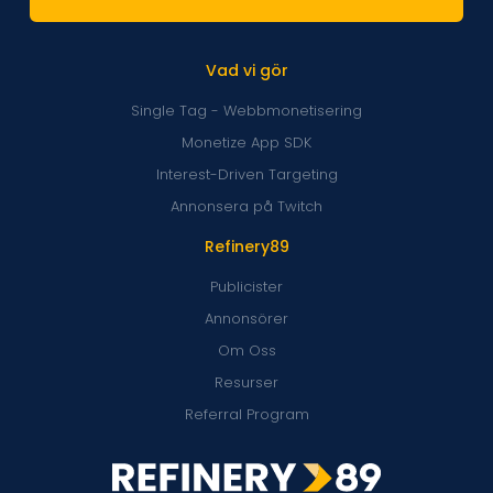
Vad vi gör
Single Tag - Webbmonetisering
Monetize App SDK
Interest-Driven Targeting
Annonsera på Twitch
Refinery89
Publicister
Annonsörer
Om Oss
Resurser
Referral Program