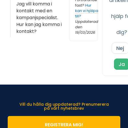
artikeln 
Jag vill komma i
fast?
Hur
kontakt med en
kan vi hjälpa
hjälp f
till?
kampanjspecialist.
Uppdaterad
Hur kan jag komma i
den
kontakt?
dig?
19/03/2026
Nej
Ja
Vill du hålla dig uppdaterad? Prenumerera
på vårt nyhetsbrev
REGISTRERA MIG!