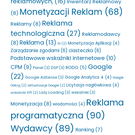
reklamowych,
(16)
Inwentarz Reklamowy
Monetyzacji Reklam
(68)
(8)
Reklama
Reklamy
(8)
technologiczna
(27)
Reklamodawcy
Reklama
(13)
(8)
Monetyzacja Aplikacji
(4)
AI
(2)
Zarządzanie zgodami
(6)
ciasteczka
(6)
Podstawowe wskaźniki internetowe
(10)
Google
CPM
(9)
RODO
(5)
Panel
(3)
DSP
(3)
(22)
Google Analytics 4
(4)
Google AdSense
(3)
Google
Licytacja nagłówkowa
(4)
Odkryj
(2)
aktualizacje Google
(2)
Lazy Loading
(3)
wskaźniki
(3)
wskaźniki KPI
(2)
Reklama
Monetyzacja
(8)
wiadomości
(4)
programatyczna
(90)
Wydawcy
(89)
Ranking
(7)