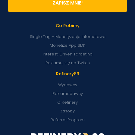
ZAPISZ MNIE!
Co Robimy
Single Tag – Monetyzacja Internetowa
Monetize App SDK
Interest-Driven Targeting
Reklamuj się na Twitch
Refinery89
Wydawcy
Reklamodawcy
O Refinery
Zasoby
Referral Program