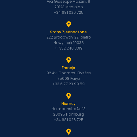
Via Giuseppe Mazzini, 9
20123 Mediolan
+34 681 026 725
Stany Zjednoczone
222 Broadway 22. piętro
Nowy Jork 10038
+1 332 240 3319
Francja
92 Av. Champs-Élysées
75008 Paryż
+33 6 77 23 99 59
Niemcy
Hermannstraße 13
20095 Hamburg
+34 681 026 725