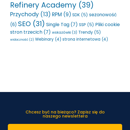
Refinery Academy
(39)
Przychody
(13)
RPM
(9)
sezonowość
SDK
(5)
SEO
(31)
Single Tag
(7)
Pliki cookie
(6)
SSP
(5)
stron trzecich
(7)
Trendy
(5)
wskazówki
(3)
Webinary
(4)
strona internetowa
(4)
widoczność
(2)
Chcesz być na bieżąco? Zapisz się do
naszego newslettera